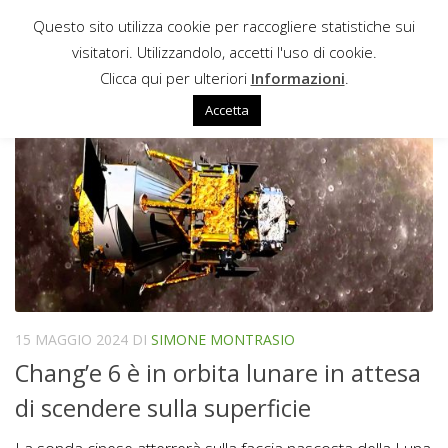
Questo sito utilizza cookie per raccogliere statistiche sui
Sotto il contenuto
visitatori. Utilizzandolo, accetti l'uso di cookie.
ROVER LUNARE
Clicca qui per ulteriori
Informazioni
.
Accetta
15 MAGGIO 2024
DI
SIMONE MONTRASIO
Chang’e 6 è in orbita lunare in attesa
di scendere sulla superficie