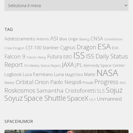
Archivi
TAG
ASI
CNSA
Addestramento
Artemis
Blue Origin
Boeing
Constellation
ESA
Dragon
Cygnus
CST-100 Starliner
EVA
Crew Dragon
ISS
ISS Daily Status
Falcon 9
Futura
ISRO
Falcon Heavy
Report
JAXA
JPL
Kennedy Space Center
ISS Weekly Status Report
NASA
Logbook
Luna
Luca Parmitano
Marte
MagISStra
Progress
Orbital
Orion
Paolo Nespoli
News
Privati
RKA
Sojuz
Roskosmos
Samantha Cristoforetti
SLS
Space Shuttle
Soyuz
SpaceX
Unmanned
ULA
SPACEHUMOR