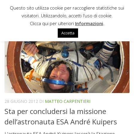
Questo sito utilizza cookie per raccogliere statistiche sui
Sotto il contenuto
visitatori. Utilizzandolo, accetti l'uso di cookie.
PROMISSE
Clicca qui per ulteriori
Informazioni
.
Accetta
28 GIUGNO 2012
DI
MATTEO CARPENTIERI
Sta per concludersi la missione
dell’astronauta ESA André Kuipers
L'astronauta ESA André Kuipers lascerà la Stazione