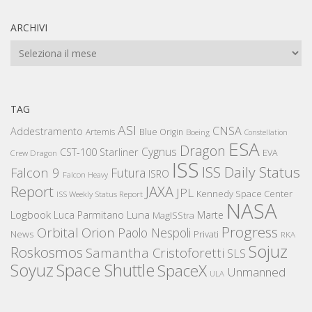
ARCHIVI
Archivi
TAG
ASI
CNSA
Addestramento
Artemis
Blue Origin
Boeing
Constellation
ESA
Dragon
Cygnus
CST-100 Starliner
EVA
Crew Dragon
ISS
ISS Daily Status
Falcon 9
Futura
ISRO
Falcon Heavy
Report
JAXA
JPL
Kennedy Space Center
ISS Weekly Status Report
NASA
Logbook
Luna
Luca Parmitano
Marte
MagISStra
Progress
Orbital
Orion
Paolo Nespoli
News
Privati
RKA
Sojuz
Roskosmos
Samantha Cristoforetti
SLS
Space Shuttle
Soyuz
SpaceX
Unmanned
ULA