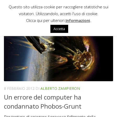
Questo sito utilizza cookie per raccogliere statistiche sui
Sotto il contenuto
visitatori. Utilizzandolo, accetti l'uso di cookie.
FOBOS GRUNT
Clicca qui per ulteriori
Informazioni
.
Accetta
8 FEBBRAIO 2012
DI
ALBERTO ZAMPIERON
Un errore del computer ha
condannato Phobos-Grunt
Per tentare di spiegare il precoce fallimento della