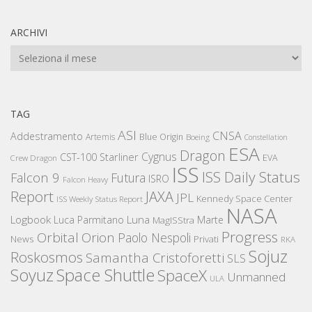
ARCHIVI
Archivi
TAG
ASI
CNSA
Addestramento
Artemis
Blue Origin
Boeing
Constellation
ESA
Dragon
Cygnus
CST-100 Starliner
EVA
Crew Dragon
ISS
ISS Daily Status
Falcon 9
Futura
ISRO
Falcon Heavy
Report
JAXA
JPL
Kennedy Space Center
ISS Weekly Status Report
NASA
Logbook
Luna
Luca Parmitano
Marte
MagISStra
Progress
Orbital
Orion
Paolo Nespoli
News
Privati
RKA
Sojuz
Roskosmos
Samantha Cristoforetti
SLS
Space Shuttle
Soyuz
SpaceX
Unmanned
ULA