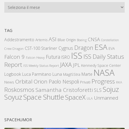
Archivi
TAG
ASI
CNSA
Addestramento
Artemis
Blue Origin
Boeing
Constellation
ESA
Dragon
Cygnus
CST-100 Starliner
EVA
Crew Dragon
ISS
ISS Daily Status
Falcon 9
Futura
ISRO
Falcon Heavy
Report
JAXA
JPL
Kennedy Space Center
ISS Weekly Status Report
NASA
Logbook
Luna
Luca Parmitano
Marte
MagISStra
Progress
Orbital
Orion
Paolo Nespoli
News
Privati
RKA
Sojuz
Roskosmos
Samantha Cristoforetti
SLS
Space Shuttle
Soyuz
SpaceX
Unmanned
ULA
SPACEHUMOR