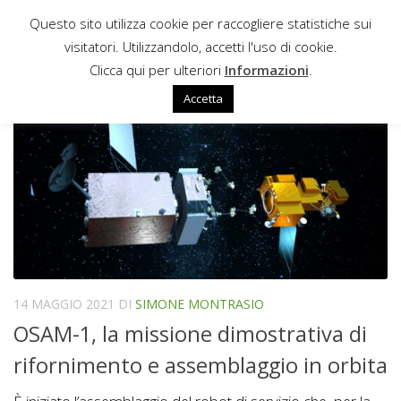
Questo sito utilizza cookie per raccogliere statistiche sui
Sotto il contenuto
visitatori. Utilizzandolo, accetti l'uso di cookie.
OSAM-1
Clicca qui per ulteriori
Informazioni
.
Accetta
14 MAGGIO 2021
DI
SIMONE MONTRASIO
OSAM-1, la missione dimostrativa di
rifornimento e assemblaggio in orbita