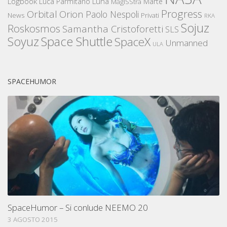
Logbook
Luna
Luca Parmitano
Marte
MagISStra
Progress
Orbital
Orion
Paolo Nespoli
News
Privati
RKA
Sojuz
Roskosmos
Samantha Cristoforetti
SLS
Space Shuttle
Soyuz
SpaceX
Unmanned
ULA
SPACEHUMOR
SpaceHumor – Si conlude NEEMO 20
3 AGOSTO 2015