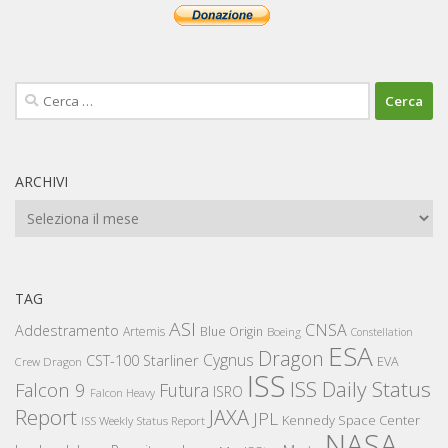
Ricerca
per:
ARCHIVI
Archivi
TAG
ASI
CNSA
Addestramento
Artemis
Blue Origin
Boeing
Constellation
ESA
Dragon
Cygnus
CST-100 Starliner
EVA
Crew Dragon
ISS
ISS Daily Status
Falcon 9
Futura
ISRO
Falcon Heavy
Report
JAXA
JPL
Kennedy Space Center
ISS Weekly Status Report
NASA