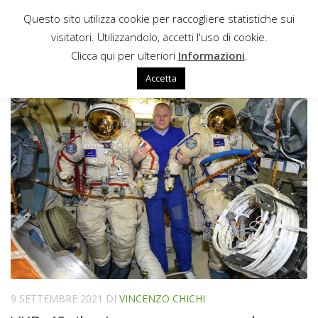
Questo sito utilizza cookie per raccogliere statistiche sui
Sotto il contenuto
visitatori. Utilizzandolo, accetti l'uso di cookie.
ORLAN MKS
Clicca qui per ulteriori
Informazioni
.
Accetta
9 SETTEMBRE 2021
DI
VINCENZO CHICHI