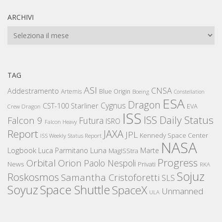
ARCHIVI
Archivi
TAG
ASI
CNSA
Addestramento
Artemis
Blue Origin
Boeing
Constellation
ESA
Dragon
Cygnus
CST-100 Starliner
EVA
Crew Dragon
ISS
ISS Daily Status
Falcon 9
Futura
ISRO
Falcon Heavy
Report
JAXA
JPL
Kennedy Space Center
ISS Weekly Status Report
NASA
Logbook
Luna
Luca Parmitano
Marte
MagISStra
Progress
Orbital
Orion
Paolo Nespoli
News
Privati
RKA
Sojuz
Roskosmos
Samantha Cristoforetti
SLS
Space Shuttle
Soyuz
SpaceX
Unmanned
ULA