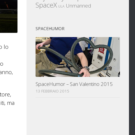
SpaceX
Unmanned
ULA
SPACEHUMOR
o lo
to
’anno,
SpaceHumor – San Valentino 2015
13 FEBBRAIO 2015
tore,
iti, ma