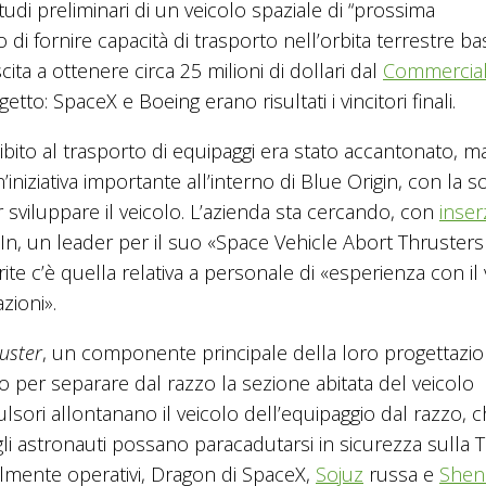
tudi preliminari di un veicolo spaziale di “prossima
i fornire capacità di trasporto nell’orbita terrestre ba
ita a ottenere circa 25 milioni di dollari dal
Commercia
o: SpaceX e Boeing erano risultati i vincitori finali.
ibito al trasporto di equipaggi era stato accantonato, m
niziativa importante all’interno di Blue Origin, con la s
sviluppare il veicolo. L’azienda sta cercando, con
inser
In, un leader per il suo «Space Vehicle Abort Thrusters
ite c’è quella relativa a personale di «esperienza con il
zioni».
uster
, un componente principale della loro progettazio
o per separare dal razzo la sezione abitata del veicolo
lsori allontanano il veicolo dell’equipaggio dal razzo, 
i astronauti possano paracadutarsi in sicurezza sulla T
ttualmente operativi, Dragon di SpaceX,
Sojuz
russa e
Shen