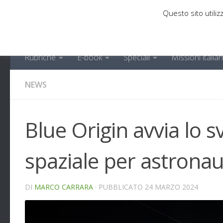
Questo sito utilizz
Sotto il contenuto
Rubriche
E-book
Speciali
Missioni italia
NEWS
Blue Origin avvia lo s
spaziale per astronau
DI
MARCO CARRARA
· PUBBLICATO
24 MARZO 2024