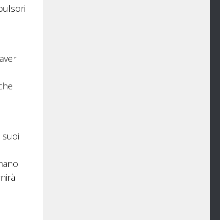
pulsori
 aver
 che
 suoi
umano
nirà