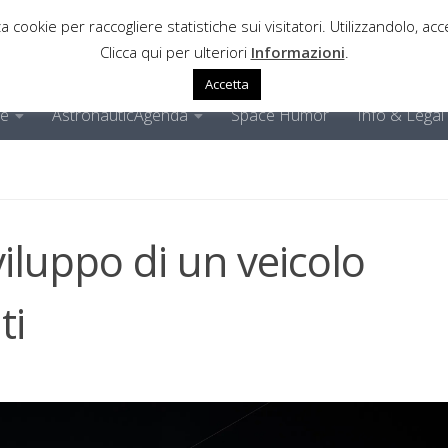
a cookie per raccogliere statistiche sui visitatori. Utilizzandolo, acce
Clicca qui per ulteriori
Informazioni
.
Accetta
ne
AstronauticAgenda
Space Humor
Info & Legal
viluppo di un veicolo
ti