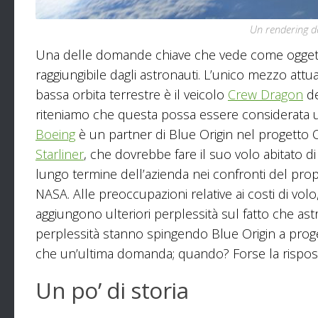
Un rendering de
Una delle domande chiave che vede come oggett
raggiungibile dagli astronauti. L’unico mezzo attu
bassa orbita terrestre è il veicolo
Crew Dragon
de
riteniamo che questa possa essere considerata u
Boeing
è un partner di Blue Origin nel progetto O
Starliner
, che dovrebbe fare il suo volo abitato di
lungo termine dell’azienda nei confronti del propr
NASA. Alle preoccupazioni relative ai costi di volo
aggiungono ulteriori perplessità sul fatto che ast
perplessità stanno spingendo Blue Origin a prog
che un’ultima domanda; quando? Forse la rispost
Un po’ di storia