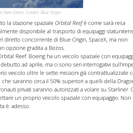
l New Glenn. Credits: Blue Origin
o la stazione spaziale
Orbital Reef
è come sarà resa
almente disponibile al trasporto di equipaggi statunitens
l diretto concorrente di Blue Origin, SpaceX, ma non
n opzione gradita a Bezos.
rbital Reef. Boeing ha un veicolo spaziale con equipaggi
 debutto ad aprile, ma ci sono seri interrogativi sull’im
io veicolo oltre le sette missioni già contrattualizzate c
, che saranno circa il 50% superiori a quelli della Dragon
ronauti privati saranno autorizzati a volare su Starliner.
ettare un proprio veicolo spaziale con equipaggio. Non
a è: adesso.