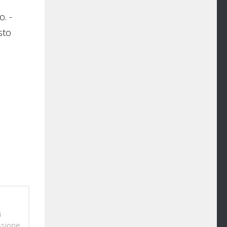
. -
sto
i
ssione