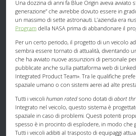
Una dozzina di anni fa Blue Origin aveva avviato s
generazione” che avrebbe dovuto essere in grado d
un massimo di sette astronauti. L’azienda era riusc
Program
della NASA prima di abbandonare il progett
Per un certo periodo, il progetto di un veicolo ad
sembra essere tornato di attualità, diventando un’i
che ha avviato nuove assunzioni di personale per 
pubblicate anche sulla piattaforma web di Linked
Integrated Product Team». Tra le qualifiche prefer
spaziale umano o con sistemi aerei ad alte presta
Tutti i veicoli
human rated
sono dotati di
abort thr
Integrato nel veicolo, questo sistema è progettat
spaziale in caso di problemi. Questi potenti propu
spesso è in procinto di esplodere, in modo che gl
Tutti i veicoli adibiti al trasposto di equipaggi a