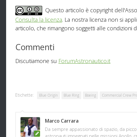
Questo articolo è copyright dell'Asso
Consulta la licenza
. La nostra licenza non si appl
articolo, che rimangono soggetti alle condizioni del
Commenti
Discutiamone su
ForumAstronautico.it
Etichette:
Blue Origin
Blue Ring
Boeing
Commercial Crew Pr
Marco Carrara
Da sempre appassionato di spazio, da piccolo
astronauti impegnati nelle missioni Apollo