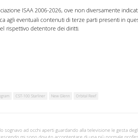
ciazione ISAA 2006-2026, ove non diversamente indicato
ica agli eventuali contenuti di terze parti presenti in que
 rispettivo detentore dei diritti.
ogram
CST-100 Starliner
New Glenn
Orbital Reef
 sognavo ad occhi aperti guardando alla televisione le gesta degl
, crescendo mi sono dovuto accontentare di una più normale profe