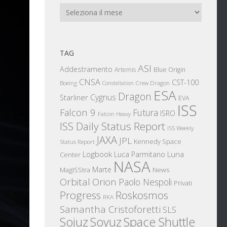
Archivi
TAG
ASI
Addestramento
Artemis
Blue Origin
CNSA
CST-100
Boeing
Crew Dragon
Constellation
ESA
Dragon
Cygnus
Starliner
EVA
ISS
Falcon 9
Futura
ISRO
Falcon Heavy
ISS Daily Status Report
ISS Weekly
JAXA
JPL
Kennedy Space
Status Report
Logbook
Luna
Luca Parmitano
Center
NASA
Marte
News
MagISStra
Orbital
Orion
Paolo Nespoli
Privati
Progress
Roskosmos
RKA
Samantha Cristoforetti
SLS
Sojuz
Space Shuttle
Soyuz