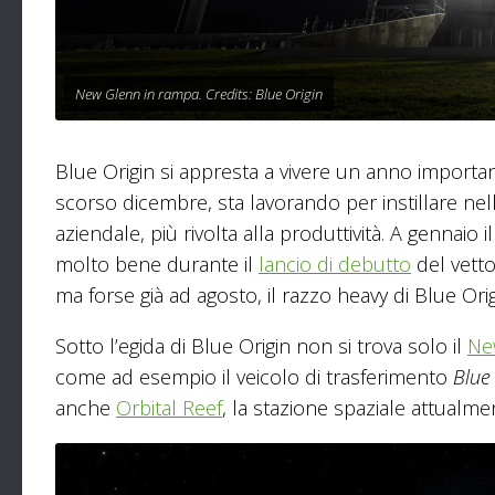
New Glenn in rampa. Credits: Blue Origin
Blue Origin si appresta a vivere un anno importan
scorso dicembre, sta lavorando per instillare nel
aziendale, più rivolta alla produttività. A gennai
molto bene durante il
lancio di debutto
del vett
ma forse già ad agosto, il razzo heavy di Blue Ori
Sotto l’egida di Blue Origin non si trova solo il
Ne
come ad esempio il veicolo di trasferimento
Blue
anche
Orbital Reef
, la stazione spaziale attualme