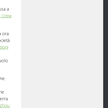
ssa a
l Crew
a ora
ocietà
zioni
 volo
ne.
che
erra.
zhou