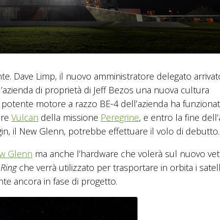
te. Dave Limp, il nuovo amministratore delegato arrivat
l’azienda di proprietà di Jeff Bezos una nuova cultura
o il potente motore a razzo BE-4 dell’azienda ha funziona
ore
Vulcan
della missione
Peregrine
, e entro la fine dell
gin, il New Glenn, potrebbe effettuare il volo di debutto.
w Glenn
ma anche l’hardware che volerà sul nuovo vet
 Ring
che verrà utilizzato per trasportare in orbita i satell
nte ancora in fase di progetto.