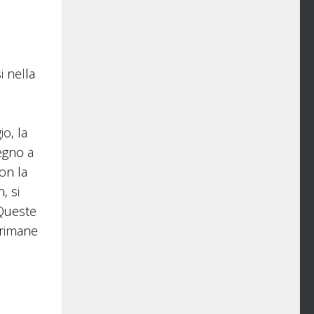
i nella
o, la
pegno a
on la
, si
 Queste
 rimane