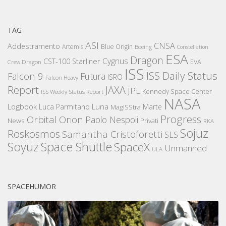
TAG
ASI
CNSA
Addestramento
Artemis
Blue Origin
Boeing
Constellation
ESA
Dragon
Cygnus
CST-100 Starliner
EVA
Crew Dragon
ISS
ISS Daily Status
Falcon 9
Futura
ISRO
Falcon Heavy
Report
JAXA
JPL
Kennedy Space Center
ISS Weekly Status Report
NASA
Logbook
Luna
Luca Parmitano
Marte
MagISStra
Progress
Orbital
Orion
Paolo Nespoli
News
Privati
RKA
Sojuz
Roskosmos
Samantha Cristoforetti
SLS
Space Shuttle
Soyuz
SpaceX
Unmanned
ULA
SPACEHUMOR