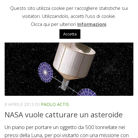
Questo sito utilizza cookie per raccogliere statistiche sui
Sotto il contenuto
visitatori. Utilizzandolo, accetti l'uso di cookie.
NEAR-EARTH OBJECT
Clicca qui per ulteriori
Informazioni
.
Accetta
8 APRILE 2013
DI
PAOLO ACTIS
NASA vuole catturare un asteroide
Un piano per portare un oggetto da 500 tonnellate nei
pressi della Luna, per poi visitarlo con una missione con