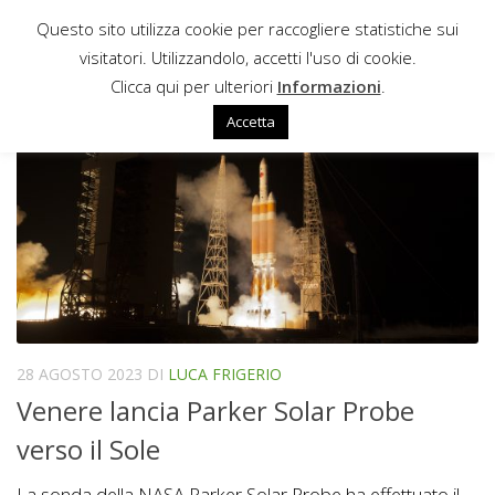
Questo sito utilizza cookie per raccogliere statistiche sui
Sotto il contenuto
visitatori. Utilizzandolo, accetti l'uso di cookie.
LIVING WITH A STAR PROGRAM
Clicca qui per ulteriori
Informazioni
.
Accetta
28 AGOSTO 2023
DI
LUCA FRIGERIO
Venere lancia Parker Solar Probe
verso il Sole
La sonda della NASA Parker Solar Probe ha effettuato il