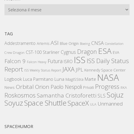
Archivi
TAG
ASI
CNSA
Addestramento
Artemis
Blue Origin
Boeing
Constellation
ESA
Dragon
Cygnus
CST-100 Starliner
EVA
Crew Dragon
ISS
ISS Daily Status
Falcon 9
Futura
ISRO
Falcon Heavy
Report
JAXA
JPL
Kennedy Space Center
ISS Weekly Status Report
NASA
Logbook
Luna
Luca Parmitano
Marte
MagISStra
Progress
Orbital
Orion
Paolo Nespoli
News
Privati
RKA
Sojuz
Roskosmos
Samantha Cristoforetti
SLS
Space Shuttle
Soyuz
SpaceX
Unmanned
ULA
SPACEHUMOR