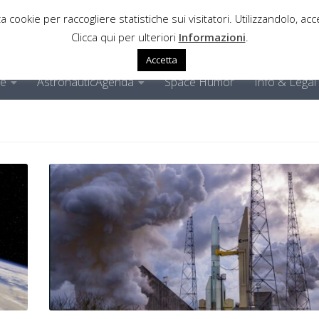
a cookie per raccogliere statistiche sui visitatori. Utilizzandolo, acce
Clicca qui per ulteriori
Informazioni
.
Accetta
ne
AstronauticAgenda
Space Humor
Info & Legal