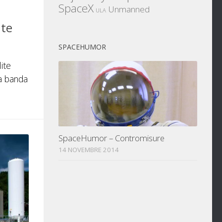
SpaceX
Unmanned
ULA
ite
SPACEHUMOR
lite
 a banda
SpaceHumor – Contromisure
14 NOVEMBRE 2014