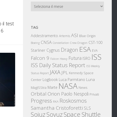
Archivi
il test
TAG
 6
ASI
Addestramento
Artemis
Blue Origin
CNSA
CST-100
Boeing
Crew Dragon
Constellation
ESA
Dragon
Cygnus
Starliner
EVA
ISS
Falcon 9
Futura
ISRO
Falcon Heavy
ISS Daily Status Report
ISS Weekly
JAXA
JPL
Kennedy Space
Status Report
Logbook
Luna
Luca Parmitano
Center
NASA
Marte
News
MagISStra
Orbital
Orion
Paolo Nespoli
Privati
Progress
Roskosmos
RKA
Samantha Cristoforetti
SLS
Sojuz
Space Shuttle
Soyuz