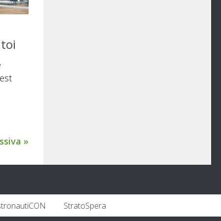
toi
e
est
ssiva »
stronautiCON
StratoSpera