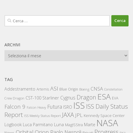
Ricerca
per:
ARCHIVI
Archivi
TAG
ASI
CNSA
Addestramento
Artemis
Blue Origin
Boeing
Constellation
ESA
Dragon
Cygnus
CST-100 Starliner
EVA
Crew Dragon
ISS
ISS Daily Status
Falcon 9
Futura
ISRO
Falcon Heavy
Report
JAXA
JPL
Kennedy Space Center
ISS Weekly Status Report
NASA
Logbook
Luna
Luca Parmitano
Marte
MagISStra
Progress
Orbital
Orion
Paolo Nespoli
News
Privati
RKA