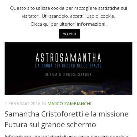
Questo sito utilizza cookie per raccogliere statistiche sui
Sotto il contenuto
visitatori. Utilizzandolo, accetti l'uso di cookie.
FUTURA
Clicca qui per ulteriori
Informazioni
.
Accetta
1 FEBBRAIO 2016
DI
MARCO ZAMBIANCHI
Samantha Cristoforetti e la missione
Futura sul grande schermo
Informiamo i nostri lettori di un evento davvero speciale