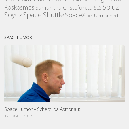
Sojuz
Roskosmos
Samantha Cristoforetti
SLS
Space Shuttle
Soyuz
SpaceX
Unmanned
ULA
SPACEHUMOR
SpaceHumor – Scherzi da Astronauti
17 LUGLIO 2015