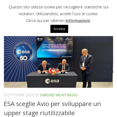
Questo sito utilizza cookie per raccogliere statistiche sui
Sotto il contenuto
visitatori. Utilizzandolo, accetti l'uso di cookie.
FUTURA GENERAZIONE DI LANCIATORI
Clicca qui per ulteriori
Informazioni
.
EUROPEI
Accetta
6 OTTOBRE 2025
DI
SIMONE MONTRASIO
ESA sceglie Avio per sviluppare un
upper stage riutilizzabile