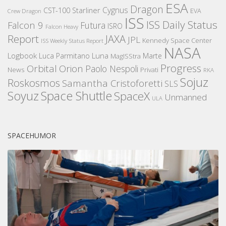
ESA
Dragon
Cygnus
CST-100 Starliner
EVA
Crew Dragon
ISS
ISS Daily Status
Falcon 9
Futura
ISRO
Falcon Heavy
Report
JAXA
JPL
Kennedy Space Center
ISS Weekly Status Report
NASA
Logbook
Luna
Luca Parmitano
Marte
MagISStra
Progress
Orbital
Orion
Paolo Nespoli
News
Privati
RKA
Sojuz
Roskosmos
Samantha Cristoforetti
SLS
Space Shuttle
Soyuz
SpaceX
Unmanned
ULA
SPACEHUMOR