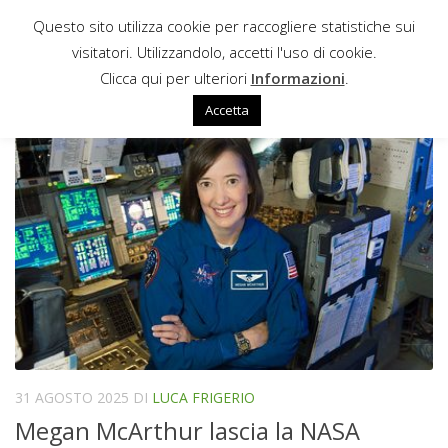
Questo sito utilizza cookie per raccogliere statistiche sui
Sotto il contenuto
visitatori. Utilizzandolo, accetti l'uso di cookie.
EXPEDITION 66
Clicca qui per ulteriori
Informazioni
.
Accetta
31 AGOSTO 2025
DI
LUCA FRIGERIO
Megan McArthur lascia la NASA