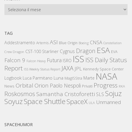
Archivi
TAG
ASI
CNSA
Addestramento
Artemis
Blue Origin
Boeing
Constellation
ESA
Dragon
Cygnus
CST-100 Starliner
EVA
Crew Dragon
ISS
ISS Daily Status
Falcon 9
Futura
ISRO
Falcon Heavy
Report
JAXA
JPL
Kennedy Space Center
ISS Weekly Status Report
NASA
Logbook
Luna
Luca Parmitano
Marte
MagISStra
Progress
Orbital
Orion
Paolo Nespoli
News
Privati
RKA
Sojuz
Roskosmos
Samantha Cristoforetti
SLS
Space Shuttle
Soyuz
SpaceX
Unmanned
ULA
SPACEHUMOR