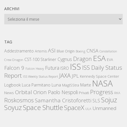
ARCHIVI
Archivi
TAG
ASI
CNSA
Addestramento
Artemis
Blue Origin
Boeing
Constellation
ESA
Dragon
Cygnus
CST-100 Starliner
EVA
Crew Dragon
ISS
ISS Daily Status
Falcon 9
Futura
ISRO
Falcon Heavy
Report
JAXA
JPL
Kennedy Space Center
ISS Weekly Status Report
NASA
Logbook
Luna
Luca Parmitano
Marte
MagISStra
Progress
Orbital
Orion
Paolo Nespoli
News
Privati
RKA
Sojuz
Roskosmos
Samantha Cristoforetti
SLS
Space Shuttle
Soyuz
SpaceX
Unmanned
ULA