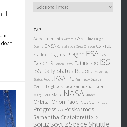
Archivi
 il
TAG
eano
ASI
Addestramento
Artemis
Blue Origin
n dopo
CNSA
CST-100
Boeing
Crew Dragon
Constellation
ESA
Dragon
Cygnus
Starliner
EVA
ISS
Falcon 9
Futura
ISRO
Falcon Heavy
ISS Daily Status Report
ISS Weekly
JAXA
JPL
Kennedy Space
Status Report
Logbook
Luna
Luca Parmitano
Center
NASA
Marte
News
MagISStra
Orbital
Orion
Paolo Nespoli
Privati
Progress
Roskosmos
RKA
Samantha Cristoforetti
SLS
Sojuz
Space Shuttle
Soyuz