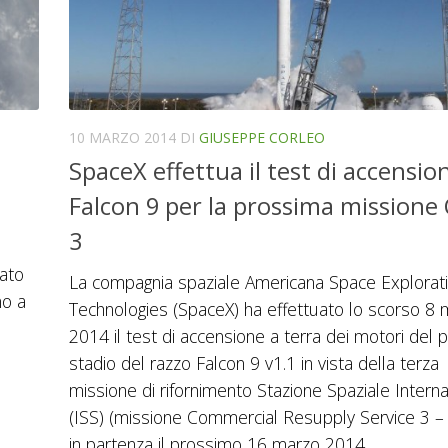
10 MARZO 2014
DI
GIUSEPPE CORLEO
SpaceX effettua il test di accensio
Falcon 9 per la prossima missione
3
sato
La compagnia spaziale Americana Space Explorat
no a
Technologies (SpaceX) ha effettuato lo scorso 8
2014 il test di accensione a terra dei motori del 
stadio del razzo Falcon 9 v1.1 in vista della terza
missione di rifornimento Stazione Spaziale Intern
(ISS) (missione Commercial Resupply Service 3 –
in partenza il prossimo 16 marzo 2014.