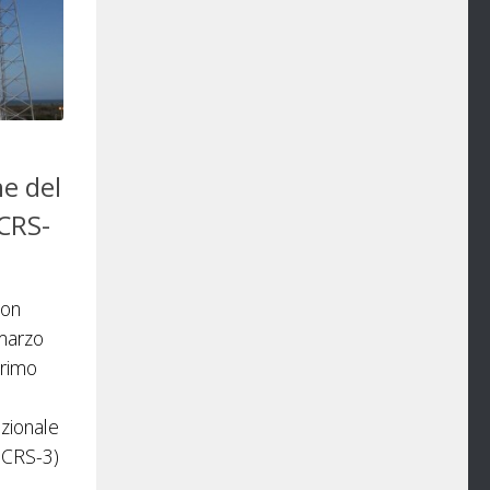
ne del
 CRS-
ion
 marzo
primo
azionale
 CRS-3)