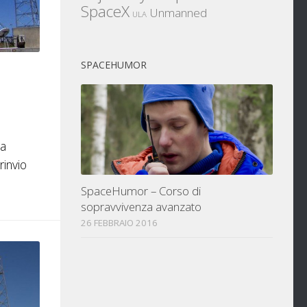
SpaceX
Unmanned
ULA
SPACEHUMOR
la
rinvio
SpaceHumor – Corso di
sopravvivenza avanzato
26 FEBBRAIO 2016