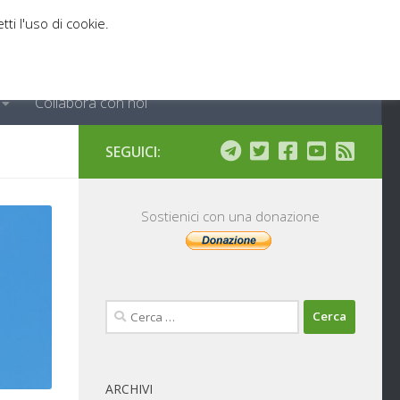
tti l'uso di cookie.
Collabora con noi
SEGUICI:
Sostienici con una donazione
Ricerca
per:
ARCHIVI