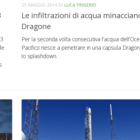
25 MAGGIO 2014
DI
LUCA FRIGERIO
3
Le infiltrazioni di acqua minacciano
Dragone
-3
Per la seconda volta consecutiva l’acqua dell’Oc
le
Pacifico riesce a penetrare in una capsula Drago
lo splashdown.
s