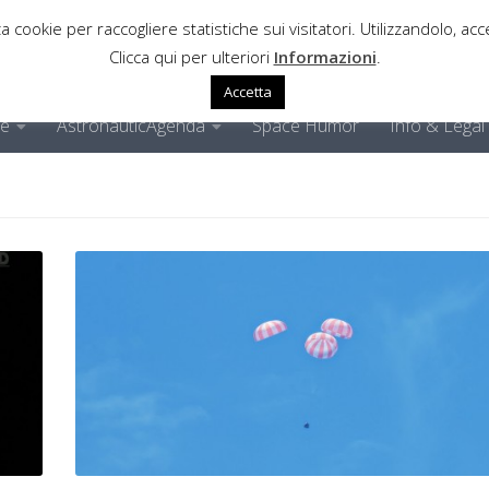
a cookie per raccogliere statistiche sui visitatori. Utilizzandolo, acce
Clicca qui per ulteriori
Informazioni
.
Accetta
ne
AstronauticAgenda
Space Humor
Info & Legal