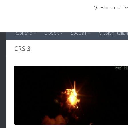
Questo sito utilizz
Sotto il contenuto
Rubriche
E-book
Speciali
Missioni italia
CRS-3