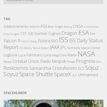
TAG
ASI
CNSA
Addestramento
Artemis
Blue Origin
Boeing
Constellation
ESA
Dragon
Cygnus
CST-100 Starliner
EVA
Crew Dragon
ISS
ISS Daily Status
Falcon 9
Futura
ISRO
Falcon Heavy
Report
JAXA
JPL
Kennedy Space Center
ISS Weekly Status Report
NASA
Logbook
Luna
Luca Parmitano
Marte
MagISStra
Progress
Orbital
Orion
Paolo Nespoli
News
Privati
RKA
Sojuz
Roskosmos
Samantha Cristoforetti
SLS
Space Shuttle
Soyuz
SpaceX
Unmanned
ULA
SPACEHUMOR