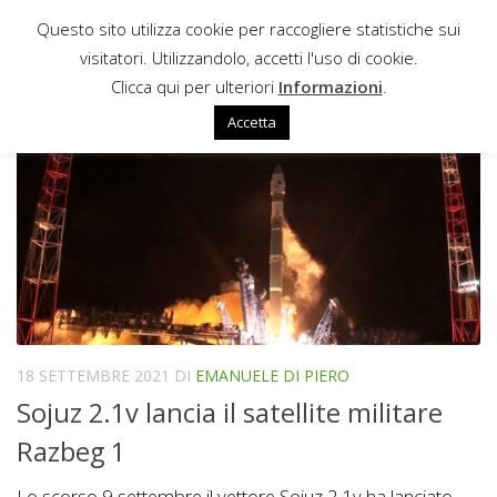
Questo sito utilizza cookie per raccogliere statistiche sui
Sotto il contenuto
visitatori. Utilizzandolo, accetti l'uso di cookie.
EMANUELE DI PIERO
Clicca qui per ulteriori
Informazioni
.
Accetta
18 SETTEMBRE 2021
DI
EMANUELE DI PIERO
Sojuz 2.1v lancia il satellite militare
Razbeg 1
Lo scorso 9 settembre il vettore Sojuz 2.1v ha lanciato