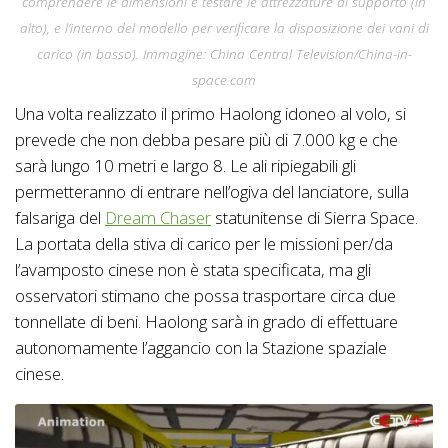
comprendere le dimensioni e testare le attrezzature di supporto (in
alto), e l’interno del modello per verificare la disposizione dei vani di
carico (in basso). Immagine: China Central Television/China-in-
space.com
Una volta realizzato il primo Haolong idoneo al volo, si
prevede che non debba pesare più di 7.000 kg e che
sarà lungo 10 metri e largo 8. Le ali ripiegabili gli
permetteranno di entrare nell’ogiva del lanciatore, sulla
falsariga del
Dream Chaser
statunitense di Sierra Space.
La portata della stiva di carico per le missioni per/da
l’avamposto cinese non è stata specificata, ma gli
osservatori stimano che possa trasportare circa due
tonnellate di beni. Haolong sarà in grado di effettuare
autonomamente l’aggancio con la Stazione spaziale
cinese.