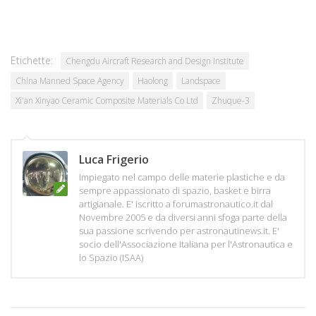
Etichette:
Chengdu Aircraft Research and Design Institute
China Manned Space Agency
Haolong
Landspace
Xi'an Xinyao Ceramic Composite Materials Co Ltd
Zhuque-3
Luca Frigerio
Impiegato nel campo delle materie plastiche e da
sempre appassionato di spazio, basket e birra
artigianale. E' iscritto a forumastronautico.it dal
Novembre 2005 e da diversi anni sfoga parte della
sua passione scrivendo per astronautinews.it. E'
socio dell'Associazione Italiana per l'Astronautica e
lo Spazio (ISAA)