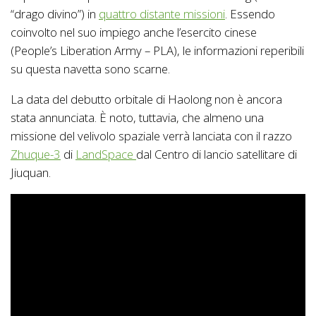
“drago divino”) in
quattro distante missioni
. Essendo
coinvolto nel suo impiego anche l’esercito cinese
(People’s Liberation Army – PLA), le informazioni reperibili
su questa navetta sono scarne.
La data del debutto orbitale di Haolong non è ancora
stata annunciata. È noto, tuttavia, che almeno una
missione del velivolo spaziale verrà lanciata con il razzo
Zhuque-3
di
LandSpace
dal Centro di lancio satellitare di
Jiuquan.