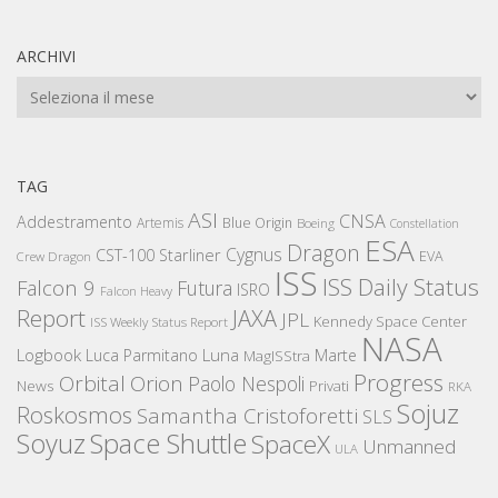
ARCHIVI
Archivi
TAG
ASI
CNSA
Addestramento
Artemis
Blue Origin
Boeing
Constellation
ESA
Dragon
Cygnus
CST-100 Starliner
EVA
Crew Dragon
ISS
ISS Daily Status
Falcon 9
Futura
ISRO
Falcon Heavy
Report
JAXA
JPL
Kennedy Space Center
ISS Weekly Status Report
NASA
Logbook
Luna
Luca Parmitano
Marte
MagISStra
Progress
Orbital
Orion
Paolo Nespoli
News
Privati
RKA
Sojuz
Roskosmos
Samantha Cristoforetti
SLS
Space Shuttle
Soyuz
SpaceX
Unmanned
ULA