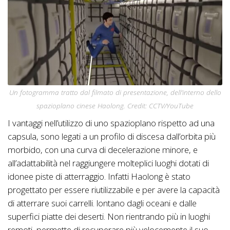
Un fotogramma tratto dal filmato di presentazione, dell’interno dello
spazioplano cinese Haolong. Credit: CCTV/YouTube
I vantaggi nell’utilizzo di uno spazioplano rispetto ad una
capsula, sono legati a un profilo di discesa dall’orbita più
morbido, con una curva di decelerazione minore, e
all’adattabilità nel raggiungere molteplici luoghi dotati di
idonee piste di atterraggio. Infatti Haolong è stato
progettato per essere riutilizzabile e per avere la capacità
di atterrare suoi carrelli. lontano dagli oceani e dalle
superfici piatte dei deserti. Non rientrando più in luoghi
remoti, permette di recuperare più velocemente il suo