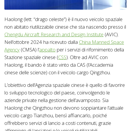
Haolong (lett. “drago celeste”) è il nuovo veicolo spaziale
non abitato riutilizzabile cinese che sta nascendo presso il
Chengdu Aircraft Research and Design Institute
(AVIC).
Nell’ottobre 2024 ha ricevuto dalla
China Manned Space
Agency
(CMSA) l’
appalto
per i servizi di rifornimento della
Stazione spaziale cinese (
CSS
). Oltre ad AVIC con
Haolong, il bando è stato vinto da CAS (l’Accademia
cinese delle scienze) con il veicolo cargo Qingzhou.
L’obiettivo dell’Agenzia spaziale cinese è quello di favorire
lo sviluppo tecnologico del paese, coinvolgendo le
aziende private nella gestione dell’avamposto. Sia
Haolong che Qingzhou non devono soppiantare l’attuale
veicolo cargo Tianzhou, bensì affiancarlo, poiché
offrebbero servizi di lancio a costi contenuti, grazie
all’impiego di lanciatori e/o veicoli riutilizzabili.