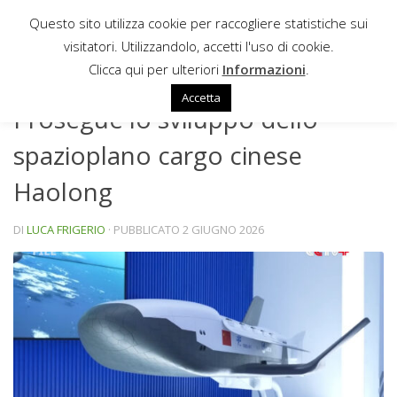
Questo sito utilizza cookie per raccogliere statistiche sui
Sotto il contenuto
visitatori. Utilizzandolo, accetti l'uso di cookie.
NEWS
Clicca qui per ulteriori
Informazioni
.
Accetta
Prosegue lo sviluppo dello
spazioplano cargo cinese
Haolong
DI
LUCA FRIGERIO
· PUBBLICATO
2 GIUGNO 2026