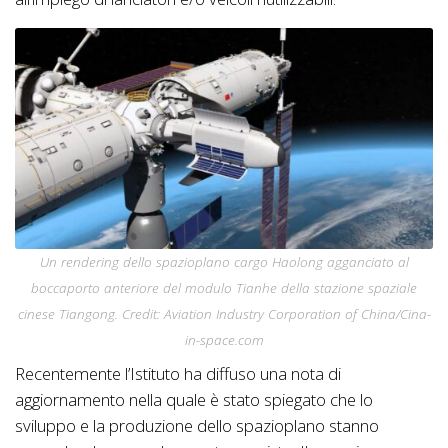
Un
rendering
dello spazioplano cargo Haolong agganciato al
boccaporto anteriore del modulo Tianhe della stazione spaziale
cinese Tiangong. Credit: Aviation Industry Corporation of China/Cina-
in-space.com
Recentemente l’Istituto ha diffuso una nota di
aggiornamento nella quale è stato spiegato che lo
sviluppo e la produzione dello spazioplano stanno