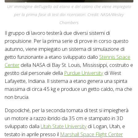
Un’ immagine dell’ugello ad etano e del catino che viene impiegato
per la prima fase di test dai ricercatori. Credit: NASA/Wesley
Chambers
Il gruppo di lavoro testerà due diversi sistemi di
propulsione. Per la prima serie di prove in corso questo
autunno, viene impiegato un sistema di simulazione di
getto funzionante a etano sviluppato dallo
Stennis Space
Center
della NASA di Bay St. Louis, Mississippi, costruito e
gestito dal personale della
Purdue University
di West
Lafayette, Indiana. Il sistema a etano genera una spinta
massima di circa 45 kg e produce un getto caldo, ma che
non brucia.
Dopodiché, per la seconda tornata di test si impiegherà
un motore a razzo ibrido da 35 cm e stampato in 3D
sviluppato dalla
Utah State University
di Logan, Utah, e
testato in aprile presso il
Marshall Space Flight Center