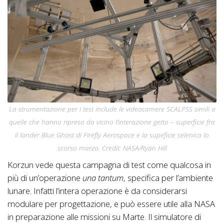
La strumentazione per i test include le videocamere SCALPSS simili a
quelle che hanno ripreso da vicino l’interazione getto – superficie fra
il
lander
Blue Ghost di Firefly Aerospace e la supeficie selenica lo
scorso marzo. Credit: NASA/Ryan Hill
Korzun vede questa campagna di test come qualcosa in
più di un’operazione
una tantum
, specifica per l’ambiente
lunare. Infatti l’intera operazione è da considerarsi
modulare per progettazione, e può essere utile alla NASA
in preparazione alle missioni su Marte. Il simulatore di