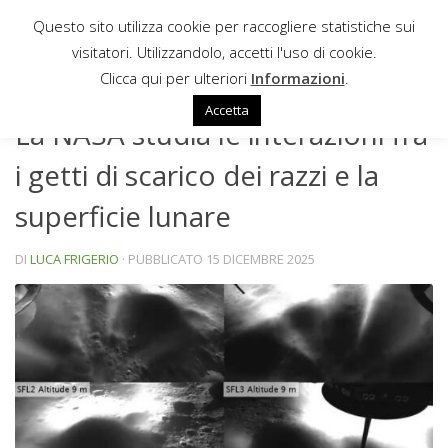
Questo sito utilizza cookie per raccogliere statistiche sui
Sotto il contenuto
visitatori. Utilizzandolo, accetti l'uso di cookie.
NEWS
Clicca qui per ulteriori
Informazioni
.
Accetta
La NASA studia le interazioni fra
i getti di scarico dei razzi e la
superficie lunare
DI
LUCA FRIGERIO
· PUBBLICATO
15 DICEMBRE 2025