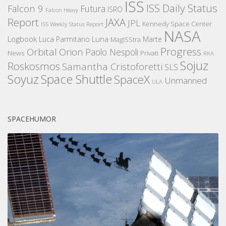
ISS
ISS Daily Status
Falcon 9
Futura
ISRO
Falcon Heavy
Report
JAXA
JPL
Kennedy Space Center
ISS Weekly Status Report
NASA
Logbook
Luna
Luca Parmitano
Marte
MagISStra
Progress
Orbital
Orion
Paolo Nespoli
News
Privati
RKA
Sojuz
Roskosmos
Samantha Cristoforetti
SLS
Space Shuttle
Soyuz
SpaceX
Unmanned
ULA
SPACEHUMOR