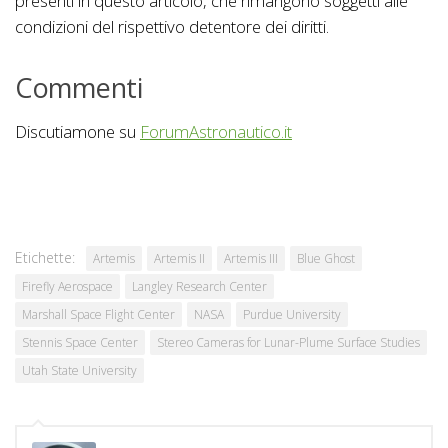
presenti in questo articolo, che rimangono soggetti alle
condizioni del rispettivo detentore dei diritti.
Commenti
Discutiamone su
ForumAstronautico.it
Etichette:
Artemis
Artemis II
Artemis III
Blue Ghost
Firefly Aerospace
Langley Research Center
Marshall Space Flight Center
NASA
Purdue University
Stennis Space Center
Stereo Cameras for Lunar-Plume Surface Studies
Utah State University