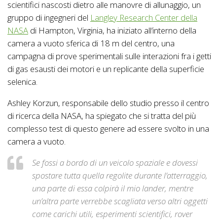
scientifici nascosti dietro alle manovre di allunaggio, un
gruppo di ingegneri del
Langley Research Center della
NASA
di Hampton, Virginia, ha iniziato all’interno della
camera a vuoto sferica di 18 m del centro, una
campagna di prove sperimentali sulle interazioni fra i getti
di gas esausti dei motori e un replicante della superficie
selenica.
Ashley Korzun, responsabile dello studio presso il centro
di ricerca della NASA, ha spiegato che si tratta del più
complesso test di questo genere ad essere svolto in una
camera a vuoto.
Se fossi a bordo di un veicolo spaziale e dovessi
spostare tutta quella regolite durante l’atterraggio,
una parte di essa colpirà il mio lander, mentre
un’altra parte verrebbe scagliata verso altri oggetti
come carichi utili, esperimenti scientifici, rover