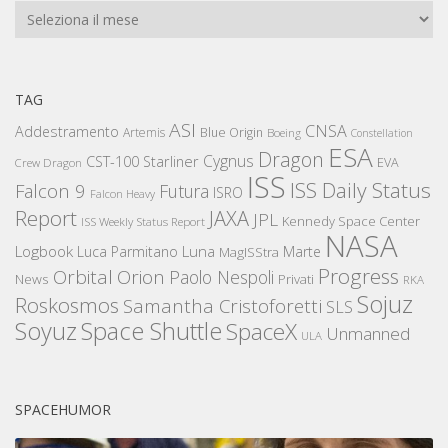
Archivi
TAG
ASI
CNSA
Addestramento
Artemis
Blue Origin
Boeing
Constellation
ESA
Dragon
Cygnus
CST-100 Starliner
EVA
Crew Dragon
ISS
ISS Daily Status
Falcon 9
Futura
ISRO
Falcon Heavy
Report
JAXA
JPL
Kennedy Space Center
ISS Weekly Status Report
NASA
Logbook
Luna
Luca Parmitano
Marte
MagISStra
Progress
Orbital
Orion
Paolo Nespoli
News
Privati
RKA
Sojuz
Roskosmos
Samantha Cristoforetti
SLS
Space Shuttle
Soyuz
SpaceX
Unmanned
ULA
SPACEHUMOR