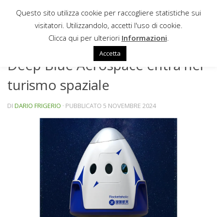
Questo sito utilizza cookie per raccogliere statistiche sui
Sotto il contenuto
visitatori. Utilizzandolo, accetti l'uso di cookie.
NEWS
Clicca qui per ulteriori
Informazioni
.
Accetta
Deep Blue Aerospace entra nel
turismo spaziale
DI
DARIO FRIGERIO
· PUBBLICATO
5 NOVEMBRE 2024