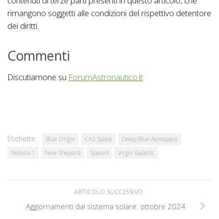
contenuti di terze parti presenti in questo articolo, che
rimangono soggetti alle condizioni del rispettivo detentore
dei diritti.
Commenti
Discutiamone su
ForumAstronautico.it
Etichette:
Blue Origin
CAS Space
Deep Blue Aerospace
Nebula-1
New Shepard
SpaceX
Virgin Galactic
ARTICOLO SUCCESSIVO
Aggiornamenti dal sistema solare: ottobre 2024