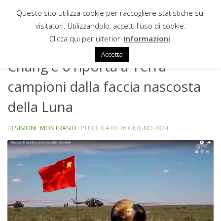
Questo sito utilizza cookie per raccogliere statistiche sui
Sotto il contenuto
visitatori. Utilizzandolo, accetti l'uso di cookie.
NEWS
Clicca qui per ulteriori
Informazioni
.
Accetta
Chang’e 6 riporta a Terra
campioni dalla faccia nascosta
della Luna
DI
SIMONE MONTRASIO
· PUBBLICATO
26 GIUGNO 2024