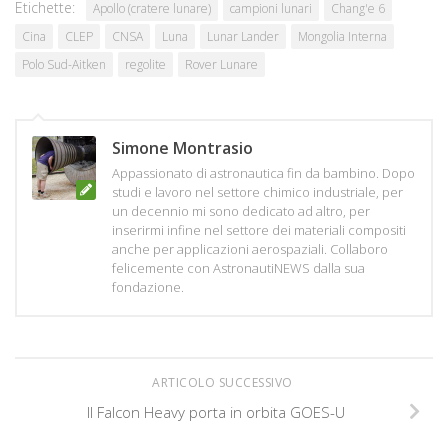
Etichette:
Apollo (cratere lunare)
campioni lunari
Chang'e 6
Cina
CLEP
CNSA
Luna
Lunar Lander
Mongolia Interna
Polo Sud-Aitken
regolite
Rover Lunare
Simone Montrasio
Appassionato di astronautica fin da bambino. Dopo
studi e lavoro nel settore chimico industriale, per
un decennio mi sono dedicato ad altro, per
inserirmi infine nel settore dei materiali compositi
anche per applicazioni aerospaziali. Collaboro
felicemente con AstronautiNEWS dalla sua
fondazione.
ARTICOLO SUCCESSIVO
Il Falcon Heavy porta in orbita GOES-U