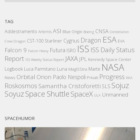
TAG
ASI
CNSA
Addestramento
Artemis
Blue Origin
Boeing
Constellation
ESA
Dragon
Cygnus
CST-100 Starliner
EVA
Crew Dragon
ISS
ISS Daily Status
Falcon 9
Futura
ISRO
Falcon Heavy
Report
JAXA
JPL
Kennedy Space Center
ISS Weekly Status Report
NASA
Logbook
Luna
Luca Parmitano
Marte
MagISStra
Progress
Orbital
Orion
Paolo Nespoli
News
Privati
RKA
Sojuz
Roskosmos
Samantha Cristoforetti
SLS
Space Shuttle
Soyuz
SpaceX
Unmanned
ULA
SPACEHUMOR