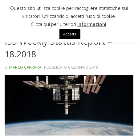
Questo sito utilizza cookie per raccogliere statistiche sui
Sotto il contenuto
visitatori. Utilizzandolo, accetti l'uso di cookie.
NEWS
Clicca qui per ulteriori
Informazioni
.
Accetta
ISS Weekly Status Report –
18.2018
DI
MARCO CARRARA
· PUBBLICATO
8 GENNAIO 2019