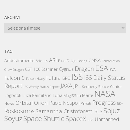
ARCHIVI
Archivi
TAG
ASI
CNSA
Addestramento
Artemis
Blue Origin
Boeing
Constellation
ESA
Dragon
Cygnus
CST-100 Starliner
EVA
Crew Dragon
ISS
ISS Daily Status
Falcon 9
Futura
ISRO
Falcon Heavy
Report
JAXA
JPL
Kennedy Space Center
ISS Weekly Status Report
NASA
Logbook
Luna
Luca Parmitano
Marte
MagISStra
Progress
Orbital
Orion
Paolo Nespoli
News
Privati
RKA
Sojuz
Roskosmos
Samantha Cristoforetti
SLS
Space Shuttle
Soyuz
SpaceX
Unmanned
ULA