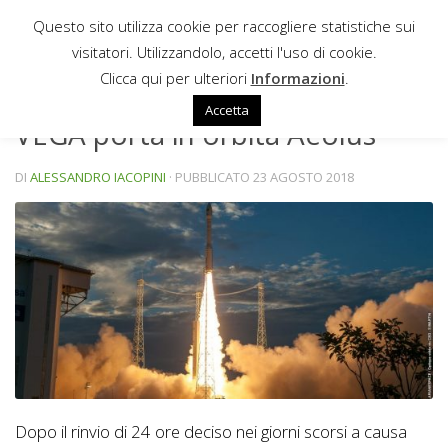
Questo sito utilizza cookie per raccogliere statistiche sui
Sotto il contenuto
visitatori. Utilizzandolo, accetti l'uso di cookie.
NEWS
Clicca qui per ulteriori
Informazioni
.
Accetta
VEGA porta in orbita Aeolus
DI
ALESSANDRO IACOPINI
· PUBBLICATO
23 AGOSTO 2018
Dopo il rinvio di 24 ore deciso nei giorni scorsi a causa