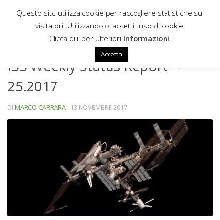
Questo sito utilizza cookie per raccogliere statistiche sui
Sotto il contenuto
visitatori. Utilizzandolo, accetti l'uso di cookie.
NEWS
Clicca qui per ulteriori
Informazioni
.
Accetta
ISS Weekly Status Report –
25.2017
DI
MARCO CARRARA
·
13 NOVEMBRE 2017