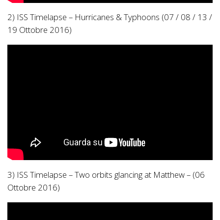
2) ISS Timelapse – Hurricanes & Typhoons (07 / 08 / 13 /
19 Ottobre 2016)
3) ISS Timelapse – Two orbits glancing at Matthew – (06
Ottobre 2016)