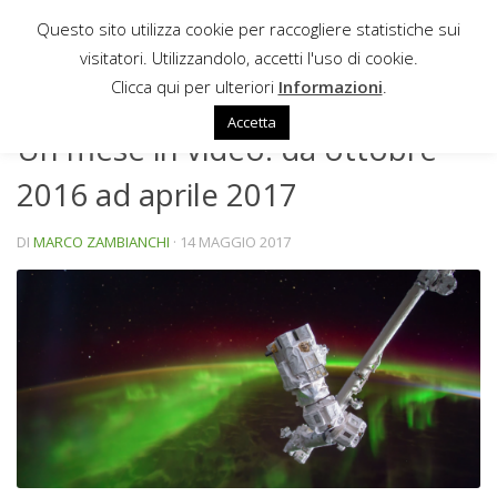
Questo sito utilizza cookie per raccogliere statistiche sui
Sotto il contenuto
visitatori. Utilizzandolo, accetti l'uso di cookie.
NEWS
Clicca qui per ulteriori
Informazioni
.
Accetta
Un mese in video: da ottobre
2016 ad aprile 2017
DI
MARCO ZAMBIANCHI
·
14 MAGGIO 2017