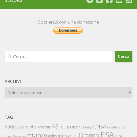
Sostienici con una donazione
Ricerca
per:
ARCHIVI
Archivi
TAG
ASI
CNSA
Addestramento
Artemis
Blue Origin
Boeing
Constellation
ESA
Dragon
Cygnus
CST-100 Starliner
EVA
Crew Dragon