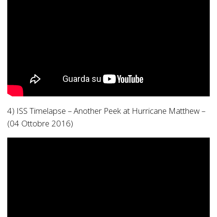
4) ISS Timelapse – Another Peek at Hurricane Matthew –
(04 Ottobre 2016)