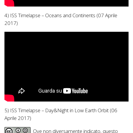
4) ISS Timelapse – Oceans and Continents (07 Aprile
2017)
5) ISS Timelapse – Day&Night in Low Earth Orbit (06
Aprile 2017)
Ove non diversamente indicato, questo