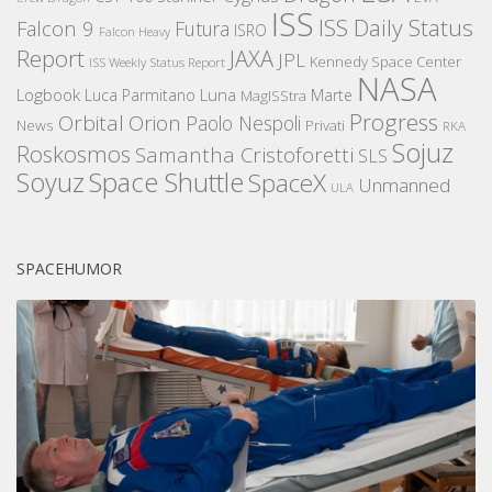
ISS
ISS Daily Status
Falcon 9
Futura
ISRO
Falcon Heavy
Report
JAXA
JPL
Kennedy Space Center
ISS Weekly Status Report
NASA
Logbook
Luna
Luca Parmitano
Marte
MagISStra
Progress
Orbital
Orion
Paolo Nespoli
News
Privati
RKA
Sojuz
Roskosmos
Samantha Cristoforetti
SLS
Space Shuttle
Soyuz
SpaceX
Unmanned
ULA
SPACEHUMOR