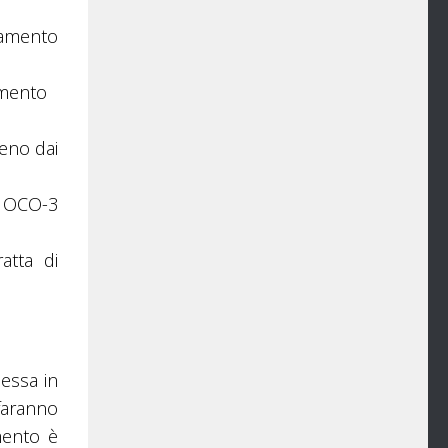
iamento
amento
meno dai
, OCO-3
atta di
essa in
faranno
mento è