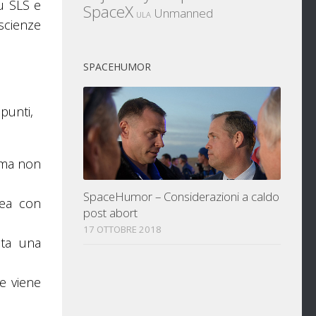
u SLS e
SpaceX
Unmanned
ULA
 scienze
SPACEHUMOR
punti,
, ma non
SpaceHumor – Considerazioni a caldo
nea con
post abort
17 OTTOBRE 2018
sta una
re viene