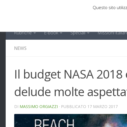
Questo sito utilizz
Sotto il contenuto
Rubriche
E-book
Speciali
Missioni italia
NEWS
Il budget NASA 2018 e
delude molte aspetta
DI
MASSIMO ORGIAZZI
· PUBBLICATO
17 MARZO 2017