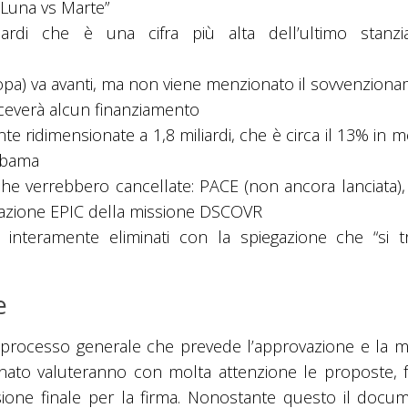
“Luna vs Marte”
iardi che è una cifra più alta dell’ultimo stanz
ropa) va avanti, ma non viene menzionato il sovvenzion
iceverà alcun finanziamento
 ridimensionate a 1,8 miliardi, che è circa il 13% in 
 Obama
iche verrebbero cancellate: PACE (non ancora lanciata)
rvazione EPIC della missione DSCOVR
o interamente eliminati con la spiegazione che “si tr
e
l processo generale che prevede l’approvazione e la m
Senato valuteranno con molta attenzione le proposte, 
sione finale per la firma. Nonostante questo il docu