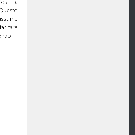
fera. La
. Questo
 assume
ar fare
endo in