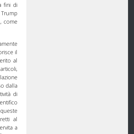
fini di
e Trump
e, come
samente
risce il
rito al
rticoli,
lazione
o dalla
vità di
ntifico
 queste
etti al
rvita a