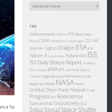
Archivi
TAG
ASI
Addestramento
Artemis
Blue Origin
CNSA
CST-100
Boeing
Crew Dragon
Constellation
ESA
Dragon
Cygnus
Starliner
EVA
ISS
Falcon 9
Futura
ISRO
Falcon Heavy
ISS Daily Status Report
ISS Weekly
JAXA
JPL
Kennedy Space
Status Report
Logbook
Luna
Luca Parmitano
Center
NASA
Marte
News
MagISStra
Orbital
Orion
Paolo Nespoli
Privati
Progress
Roskosmos
RKA
Samantha Cristoforetti
SLS
anca ha
Sojuz
Space Shuttle
Soyuz