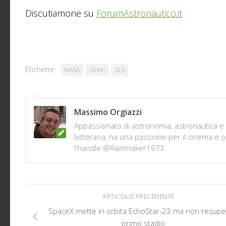
Discutiamone su
ForumAstronautico.it
Etichette:
NASA
Orion
SLS
Massimo Orgiazzi
Appassionato di astronomia, astronautica e sc
letteraria, ha una passione per il cinema e 
l'handle @Rainmaker1973
ARTICOLO PRECEDENTE
SpaceX mette in orbita EchoStar-23 ma non recuper
primo stadio