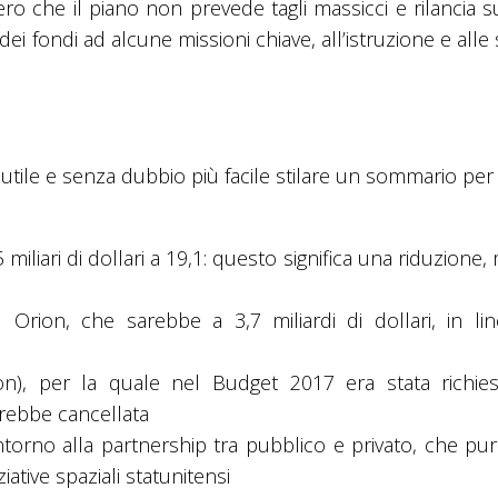
ro che il piano non prevede tagli massicci e rilancia s
ei fondi ad alcune missioni chiave, all’istruzione e alle
utile e senza dubbio più facile stilare un sommario per 
 miliari di dollari a 19,1: questo significa una riduzione
rion, che sarebbe a 3,7 miliardi di dollari, in li
on), per la quale nel Budget 2017 era stata richie
arebbe cancellata
ntorno alla partnership tra pubblico e privato, che pu
tive spaziali statunitensi