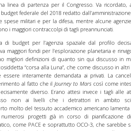
linea di partenza per il Congresso. Va ricordato, a 
budget federale del 2018 redatto dall’amministrazion
spese militari e per la difesa, mentre alcune agenzi
no i maggiori contraccolpi di tagli preannunciati.
a di budget per l’agenzia spaziale dal profilo deci
 maggiori fondi per l’esplorazione planetaria e rinvigo
migliori definizioni di quanto sin qui discusso in me
siddetta “corsa alla Luna”, che come discusso in altri a
e essere interamente demandata ai privati. La cancel
erimento al fatto che il
Journey to Mars
così come intes
amente diverso. Erano attesi invece i tagli alle atti
o non ai livelli che i detrattori in ambito scie
certo molto del tessuto accademico americano lamenta
numerosi progetti già in corso di pianificazione dir
matico, come PACE e soprattutto OCO-3, che sarebbe se