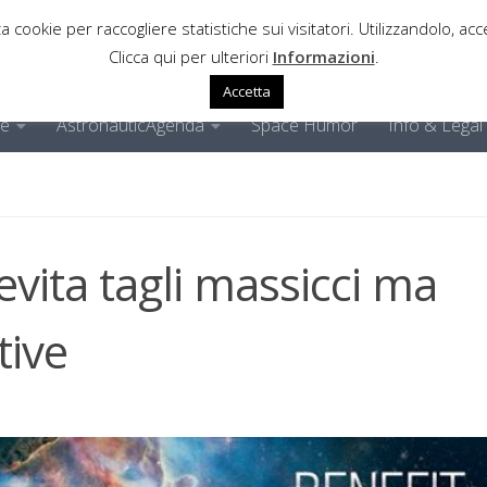
a cookie per raccogliere statistiche sui visitatori. Utilizzandolo, acce
Clicca qui per ulteriori
Informazioni
.
Accetta
ne
AstronauticAgenda
Space Humor
Info & Legal
vita tagli massicci ma
tive