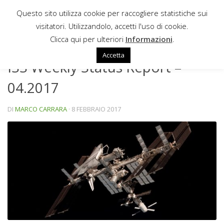
Questo sito utilizza cookie per raccogliere statistiche sui
Sotto il contenuto
visitatori. Utilizzandolo, accetti l'uso di cookie.
NEWS
Clicca qui per ulteriori
Informazioni
.
Accetta
ISS Weekly Status Report –
04.2017
DI
MARCO CARRARA
·
8 FEBBRAIO 2017