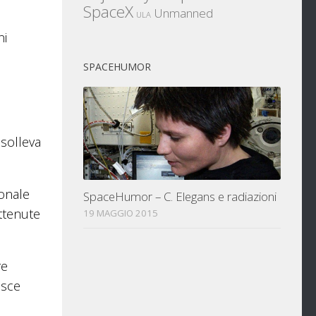
SpaceX
Unmanned
ULA
ni
SPACEHUMOR
 solleva
ionale
SpaceHumor – C. Elegans e radiazioni
ottenute
19 MAGGIO 2015
re
isce