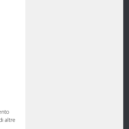
mento
i altre