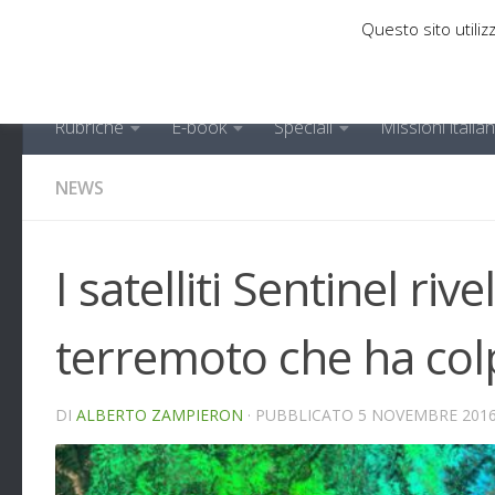
Questo sito utilizz
Sotto il contenuto
Rubriche
E-book
Speciali
Missioni italia
NEWS
I satelliti Sentinel ri
terremoto che ha colpi
DI
ALBERTO ZAMPIERON
· PUBBLICATO
5 NOVEMBRE 201