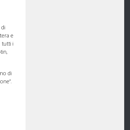
 di
tera e
utti i
tin,
eno di
ione”.