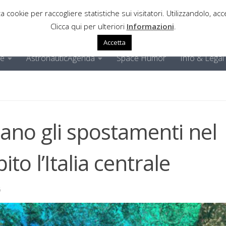
a cookie per raccogliere statistiche sui visitatori. Utilizzandolo, acce
Clicca qui per ulteriori
Informazioni
.
Accetta
ne
AstronauticAgenda
Space Humor
Info & Legal
velano gli spostamenti nel
to l’Italia centrale
6