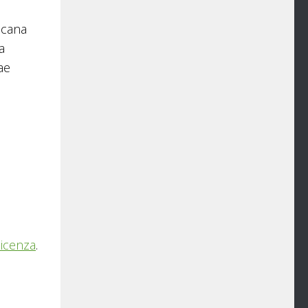
icana
a
ae
licenza
.