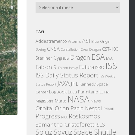
Archivi
TAG
ASI
Addestramento
Artemis
Blue Origin
CNSA
CST-100
Boeing
Crew Dragon
Constellation
ESA
Dragon
Cygnus
Starliner
EVA
ISS
Falcon 9
Futura
ISRO
Falcon Heavy
ISS Daily Status Report
ISS Weekly
JAXA
JPL
Kennedy Space
Status Report
Logbook
Luna
Luca Parmitano
Center
NASA
Marte
News
MagISStra
Orbital
Orion
Paolo Nespoli
Privati
Progress
Roskosmos
RKA
Samantha Cristoforetti
SLS
Sojuz
Space Shuttle
Soyuz