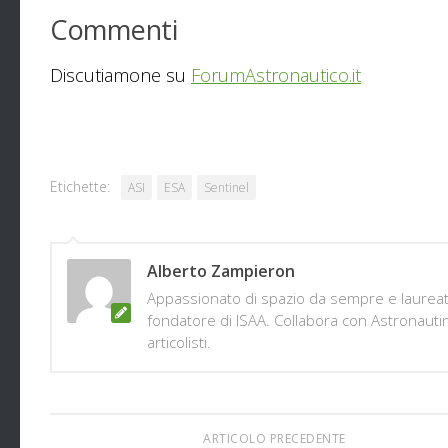
Commenti
Discutiamone su
ForumAstronautico.it
Etichette:
ASI
ESA
Sentinel
Alberto Zampieron
Appassionato di spazio da sempre e laureato 
fondatore di ISAA. Collabora con Astronautine
articolisti.
ARTICOLO PRECEDENTE