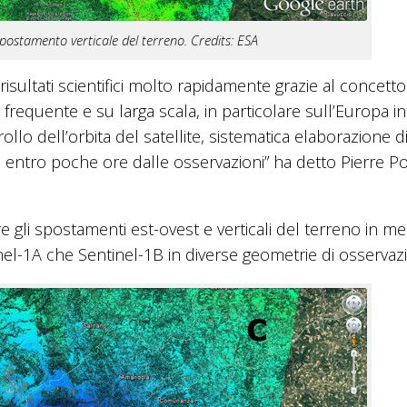
postamento verticale del terreno. Credits: ESA
sultati scientifici molto rapidamente grazie al concetto
requente e su larga scala, in particolare sull’Europa in
lo dell’orbita del satellite, sistematica elaborazione di t
ti entro poche ore dalle osservazioni” ha detto Pierre Po
re gli spostamenti est-ovest e verticali del terreno in m
inel-1A che Sentinel-1B in diverse geometrie di osservaz