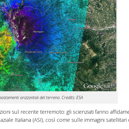
ostamenti orizzontali del terreno. Credits: ESA
azioni sul recente terremoto: gli scienziati fanno affida
ale Italiana (ASI), così come sulle immagini satellitari d