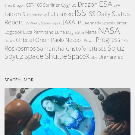
ESA
Dragon
Cygnus
CST-100 Starliner
EVA
Crew Dragon
ISS
ISS Daily Status
Falcon 9
Futura
ISRO
Falcon Heavy
Report
JAXA
JPL
Kennedy Space Center
ISS Weekly Status Report
NASA
Logbook
Luna
Luca Parmitano
Marte
MagISStra
Progress
Orbital
Orion
Paolo Nespoli
News
Privati
RKA
Sojuz
Roskosmos
Samantha Cristoforetti
SLS
Space Shuttle
Soyuz
SpaceX
Unmanned
ULA
SPACEHUMOR