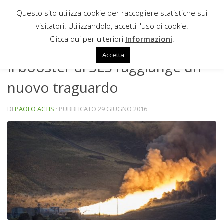
Questo sito utilizza cookie per raccogliere statistiche sui
Sotto il contenuto
visitatori. Utilizzandolo, accetti l'uso di cookie.
NEWS
Clicca qui per ulteriori
Informazioni
.
Accetta
Il booster di SLS raggiunge un
nuovo traguardo
DI
PAOLO ACTIS
· PUBBLICATO
29 GIUGNO 2016