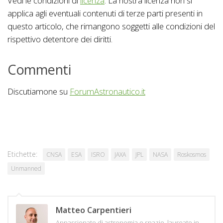
Vedi le condizioni di
licenza
. La nostra licenza non si
applica agli eventuali contenuti di terze parti presenti in
questo articolo, che rimangono soggetti alle condizioni del
rispettivo detentore dei diritti.
Commenti
Discutiamone su
ForumAstronautico.it
Etichette:
CNSA
ESA
ISRO
JAXA
JPL
NASA
Roskosmos
Unmanned
Matteo Carpentieri
Appassionato di astronomia e spazio, laureato in