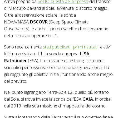
Arriva proprio da
SoHO questa bella ripresa
del transito
di Mercurio davanti al Sole, avvenuta lo scorso maggio.
Oltre all’osservazione solare, la sonda
NOAA/NASA
DSCOVR
(Deep Space Climate
Observatory), è anche il primo satellite di osservazione
della Terra ad operare in L1.
Sono recentemente
stati pubblicati i primi risultati
relativi
l’ultima arrivata in L1, la sonda europea
LISA
Pathfinder
(ESA). La missione di test degli strumenti
scientifici per l’osservazione delle onde gravitazionali ha
già raggiunto gli obiettivi iniziali, funzionando anche meglio
del previsto.
Nel punto lagrangiano Terra-Sole L2, quello più lontano
dal Sole, si trova invece la sonda dell’ESA
GAIA
, in orbita
dal 2013 nella sua missione di mappatura del cosmo.
Si sta allontanando dalla Terra verso il suo obiettivo finale,