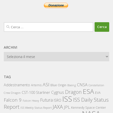
Ricerca
per:
ARCHIVI
Archivi
TAG
ASI
CNSA
Addestramento
Artemis
Blue Origin
Boeing
Constellation
ESA
Dragon
Cygnus
CST-100 Starliner
EVA
Crew Dragon
ISS
ISS Daily Status
Falcon 9
Futura
ISRO
Falcon Heavy
Report
JAXA
JPL
Kennedy Space Center
ISS Weekly Status Report