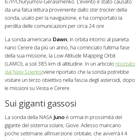
67P/Churyumov-Gerasimenko. L’evento è stato causato
da una falsa lettura proveniente dallo
star tracker
della
sonda, usato per la navigazione, e ha comportato la
perdita delle comunicazioni per circa 24 ore.
La sonda americana
Dawn
, in orbita intorno al pianeta
nano Cerere da più un anno, ha cominciato l’ultima fase
della sua missione, la Low Altitude Mapping Orbit
(LAMO), a soli 385 km di altitudine. In un articolo
riportato
dal New Scientist
viene riportato che la sonda potrebbe
visitare un terzo obiettivo nella fascia degli asteroidi, dopo
le missioni su Vesta e Cerere.
Sui giganti gassosi
La sonda della NASA
Juno
è ormai in prossimità del
gigante del sistema solare, Giove. Adesso mancano
poche settimane all’inserzione orbitale, che avverrà il 4