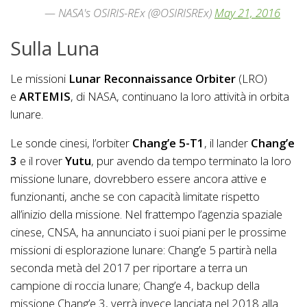
— NASA's OSIRIS-REx (@OSIRISREx)
May 21, 2016
Sulla Luna
Le missioni
Lunar Reconnaissance Orbiter
(LRO)
e
ARTEMIS
, di NASA, continuano la loro attività in orbita
lunare.
Le sonde cinesi, l’orbiter
Chang’e 5-T1
, il lander
Chang’e
3
e il rover
Yutu
, pur avendo da tempo terminato la loro
missione lunare, dovrebbero essere ancora attive e
funzionanti, anche se con capacità limitate rispetto
all’inizio della missione. Nel frattempo l’agenzia spaziale
cinese, CNSA, ha annunciato i suoi piani per le prossime
missioni di esplorazione lunare: Chang’e 5 partirà nella
seconda metà del 2017 per riportare a terra un
campione di roccia lunare; Chang’e 4, backup della
missione Chang’e 3, verrà invece lanciata nel 2018 alla