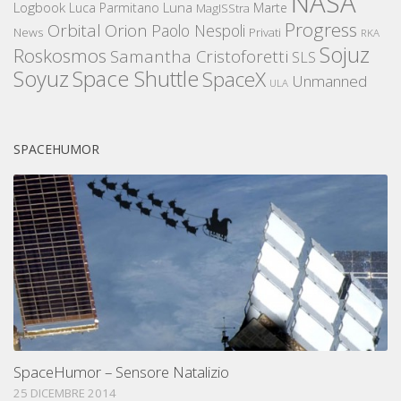
NASA
Logbook
Luna
Luca Parmitano
Marte
MagISStra
Progress
Orbital
Orion
Paolo Nespoli
News
Privati
RKA
Sojuz
Roskosmos
Samantha Cristoforetti
SLS
Space Shuttle
Soyuz
SpaceX
Unmanned
ULA
SPACEHUMOR
SpaceHumor – Sensore Natalizio
25 DICEMBRE 2014