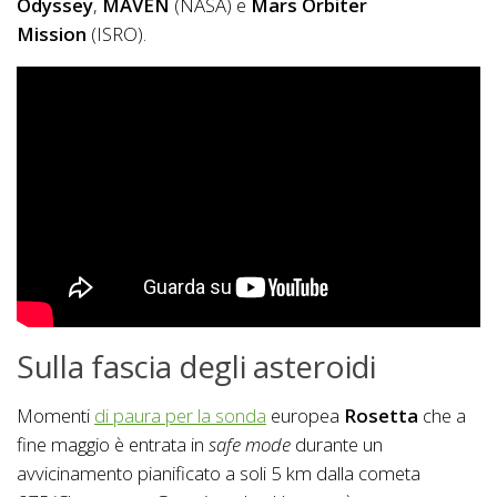
Odyssey
,
MAVEN
(NASA) e
Mars Orbiter
Mission
(ISRO).
Sulla fascia degli asteroidi
Momenti
di paura per la sonda
europea
Rosetta
che a
fine maggio è entrata in
safe mode
durante un
avvicinamento pianificato a soli 5 km dalla cometa