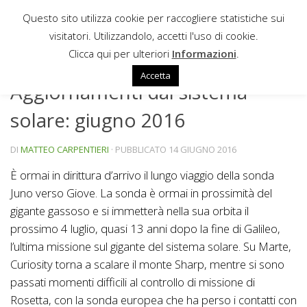
Questo sito utilizza cookie per raccogliere statistiche sui
Sotto il contenuto
visitatori. Utilizzandolo, accetti l'uso di cookie.
AGGIORNAMENTI DAL SISTEMA SOLARE
/
NEWS
Clicca qui per ulteriori
Informazioni
.
Accetta
Aggiornamenti dal sistema
solare: giugno 2016
DI
MATTEO CARPENTIERI
· PUBBLICATO
14 GIUGNO 2016
È ormai in dirittura d’arrivo il lungo viaggio della sonda
Juno verso Giove. La sonda è ormai in prossimità del
gigante gassoso e si immetterà nella sua orbita il
prossimo 4 luglio, quasi 13 anni dopo la fine di Galileo,
l’ultima missione sul gigante del sistema solare. Su Marte,
Curiosity torna a scalare il monte Sharp, mentre si sono
passati momenti difficili al controllo di missione di
Rosetta, con la sonda europea che ha perso i contatti con