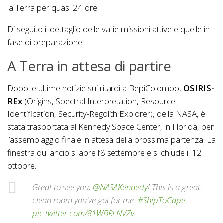
la Terra per quasi 24 ore.
Di seguito il dettaglio delle varie missioni attive e quelle in
fase di preparazione.
A Terra in attesa di partire
Dopo le ultime notizie sui ritardi a BepiColombo,
OSIRIS-
REx
(Origins, Spectral Interpretation, Resource
Identification, Security-Regolith Explorer), della NASA, è
stata trasportata al Kennedy Space Center, in Florida, per
l’assemblaggio finale in attesa della prossima partenza. La
finestra du lancio si apre l’8 settembre e si chiude il 12
ottobre.
Great to see you,
@NASAKennedy
! This is a great
clean room you've got for me.
#ShipToCape
pic.twitter.com/81WBRLNVZv