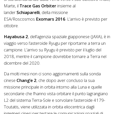
Marte, il
Trace Gas Orbiter
insieme al
lander
Schiaparelli
, della missione
ESA/Roscosmos
Exomars 2016
. L’arrivo è previsto per
ottobre.
Hayabusa 2
, dell’agenzia spaziale giapponese (JAXA), è in
viaggio verso l’asteroide Ryugu per riportarne a terra un
campione. L’arrivo su Ryugu è previsto per il luglio del
2018, mentre il campione dovrebbe tornare a Terra nel
dicembre del 2020.
Da molti mesi non ci sono aggiornamenti sulla sonda
cinese
Chang’e 2
, che dopo aver concluso la sua
missione principale in orbita intorno alla Luna e quelle
secondarie che l’hanno vista orbitare il punto lagrangiano
L2 del sistema Terra-Sole e sorvolare l’asteroide 4179-
Toutatis, viene utilizzata in orbita eliocentrica dagli
ingegneri cinesi per testare le comunicazioni spaziali di