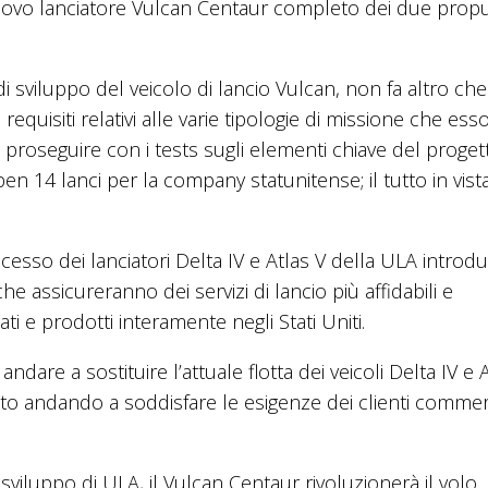
nuovo lanciatore Vulcan Centaur completo dei due propu
 sviluppo del veicolo di lancio Vulcan, non fa altro che
equisiti relativi alle varie tipologie di missione che ess
proseguire con i tests sugli elementi chiave del proget
 14 lanci per la company statunitense; il tutto in vist
cesso dei lanciatori Delta IV e Atlas V della ULA intro
he assicureranno dei servizi di lancio più affidabili e
ati e prodotti interamente negli Stati Uniti.
ndare a sostituire l’attuale flotta dei veicoli Delta IV e 
cato andando a soddisfare le esigenze dei clienti commerc
iluppo di ULA, il Vulcan Centaur rivoluzionerà il volo