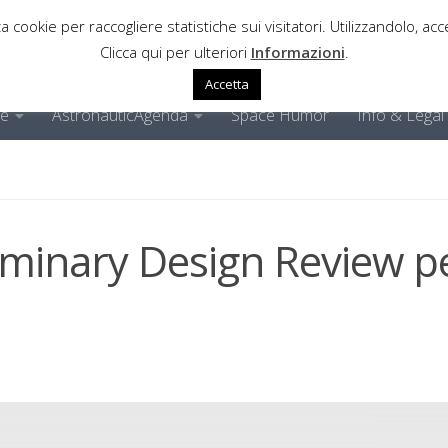
a cookie per raccogliere statistiche sui visitatori. Utilizzandolo, acce
Clicca qui per ulteriori
Informazioni
.
Accetta
ne
AstronauticAgenda
Space Humor
Info & Legal
minary Design Review pe