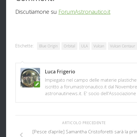
Discutiamone su
ForumAstronautico.it
Etichette:
Blue Origin
Orbital
ULA
Vulcan
Vulcan Centaur
Luca Frigerio
Impiegato nel campo delle materie plastiche 
iscritto a forumastronautico.it dal Novembr
astronautinews.it. E' socio dell'Associazione 
ARTICOLO PRECEDENTE
[Pesce d’aprile] Samantha Cristoforetti sarà la pr