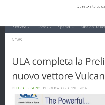
Questo sito utilizz
Sotto il contenuto
Rubriche
E-book
Speciali
Missioni italia
NEWS
ULA completa la Preli
nuovo vettore Vulcan
DI
LUCA FRIGERIO
· PUBBLICATO
2 APRILE 2016