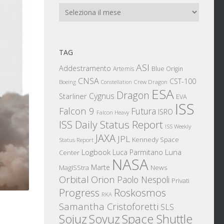
Archivi
TAG
ASI
Addestramento
Artemis
Blue Origin
CNSA
CST-100
Boeing
Crew Dragon
Constellation
ESA
Dragon
Cygnus
Starliner
EVA
ISS
Falcon 9
Futura
ISRO
Falcon Heavy
ISS Daily Status Report
ISS Weekly
JAXA
JPL
Kennedy Space
Status Report
Logbook
Luna
Luca Parmitano
Center
NASA
Marte
News
MagISStra
Orbital
Orion
Paolo Nespoli
Privati
Progress
Roskosmos
RKA
Samantha Cristoforetti
SLS
Sojuz
Space Shuttle
Soyuz