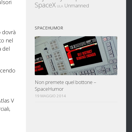
lsori
SpaceX
Unmanned
ULA
SPACEHUMOR
o dovrà
to nel
a del
ducendo
Non premete quel bottone –
SpaceHumor
19 MAGGIO 2014
Atlas V
iali,