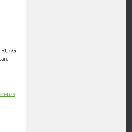
 e RUAG
can,
licenza
.