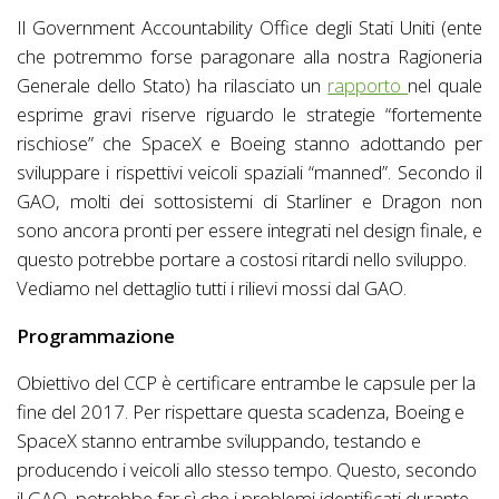
Il Government Accountability Office degli Stati Uniti (ente
che potremmo forse paragonare alla nostra Ragioneria
Generale dello Stato) ha rilasciato un
rapporto
nel quale
esprime gravi riserve riguardo le strategie “fortemente
rischiose” che SpaceX e Boeing stanno adottando per
sviluppare i rispettivi veicoli spaziali “manned”. Secondo il
GAO, molti dei sottosistemi di Starliner e Dragon non
sono ancora pronti per essere integrati nel design finale, e
questo potrebbe portare a costosi ritardi nello sviluppo.
Vediamo nel dettaglio tutti i rilievi mossi dal GAO.
Programmazione
Obiettivo del CCP è certificare entrambe le capsule per la
fine del 2017. Per rispettare questa scadenza, Boeing e
SpaceX stanno entrambe sviluppando, testando e
producendo i veicoli allo stesso tempo. Questo, secondo
il GAO, potrebbe far sì che i problemi identificati durante