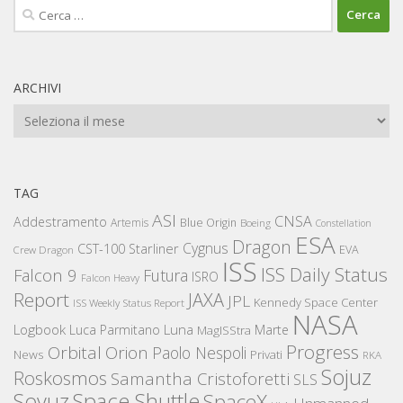
Ricerca
per:
ARCHIVI
Archivi
TAG
ASI
CNSA
Addestramento
Artemis
Blue Origin
Boeing
Constellation
ESA
Dragon
Cygnus
CST-100 Starliner
EVA
Crew Dragon
ISS
ISS Daily Status
Falcon 9
Futura
ISRO
Falcon Heavy
Report
JAXA
JPL
Kennedy Space Center
ISS Weekly Status Report
NASA
Logbook
Luna
Luca Parmitano
Marte
MagISStra
Progress
Orbital
Orion
Paolo Nespoli
News
Privati
RKA
Sojuz
Roskosmos
Samantha Cristoforetti
SLS
Space Shuttle
Soyuz
SpaceX