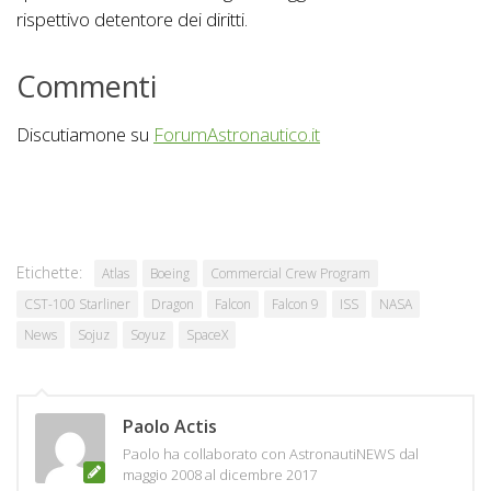
rispettivo detentore dei diritti.
Commenti
Discutiamone su
ForumAstronautico.it
Etichette:
Atlas
Boeing
Commercial Crew Program
CST-100 Starliner
Dragon
Falcon
Falcon 9
ISS
NASA
News
Sojuz
Soyuz
SpaceX
Paolo Actis
Paolo ha collaborato con AstronautiNEWS dal
maggio 2008 al dicembre 2017