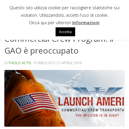
Questo sito utilizza cookie per raccogliere statistiche sui
Sotto il contenuto
visitatori. Utilizzandolo, accetti l'uso di cookie.
NEWS
Clicca qui per ulteriori
Informazioni
.
Accetta
Commercial Crew Program: il
GAO è preoccupato
DI
PAOLO ACTIS
· PUBBLICATO
21 APRILE 2016