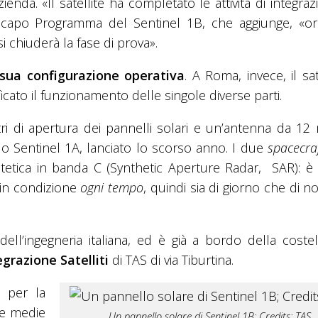
zienda. «Il satellite ha completato le attività di integraz
 capo Programma del Sentinel 1B, che aggiunge, «or
 chiuderà la fase di prova».
a sua configurazione operativa
. A Roma, invece, il sat
ificato il funzionamento delle singole diverse parti.
ri di apertura dei pannelli solari e un’antenna da 12 m
llo Sentinel 1A, lanciato lo scorso anno. I due
spacecra
tetica in banda C (
Synthetic Aperture Radar
,
SAR
): 
 in condizione
ogni tempo
, quindi sia di giorno che di n
dell’ingegneria italiana, ed è già a bordo della coste
grazione Satelliti
di TAS di via Tiburtina.
e per la
) e medie
Un pannello solare di Sentinel 1B; Credits: TAS