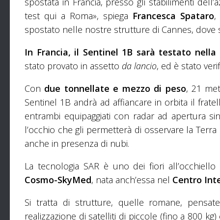
spostata in Francia, presso gli stabilimenti dell’a
test qui a Roma», spiega
Francesca Spataro
,
spostato nelle nostre strutture di Cannes, dove si
In Francia, il Sentinel 1B sarà testato nell
stato provato in assetto
da lancio
, ed è stato ver
Con
due tonnellate e mezzo di peso
, 21 met
Sentinel 1B andrà ad affiancare in orbita il frate
entrambi equipaggiati con radar ad apertura sin
l’occhio che gli permetterà di osservare la Terra
anche in presenza di nubi.
La tecnologia SAR è uno dei fiori all’occhiello 
Cosmo-SkyMed
, nata anch’essa nel
Centro Inte
Si tratta di strutture, quelle romane, pensat
realizzazione di satelliti di piccole (fino a 800 kg