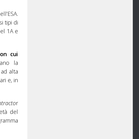
ll’ESA.
 tipi di
nel 1A e
on cui
zano la
 ad alta
ri e, in
ntracto
r
ietà del
ogramma