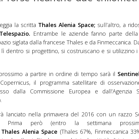
ggia la scritta
Thales Alenia Space;
sull’altro, a rid
Telespazio.
Entrambe le aziende fanno parte dell
pazio siglata dalla francese Thales e da Finmeccanica. Da
ì dentro si progettino, si costruiscano e si utilizzino i s
l prossimo a partire in ordine di tempo sarà il
Sentine
 Copernicus, il programma satellitare di osservazion
sso dalla Commissione Europea e dall’Agenzia Sp
.
sarà lanciato nella primavera del 2016 con un razzo S
Prima però (entro la settimana prossim
a
Thales Alenia Space
(Thales 67%, Finmeccanica 33%