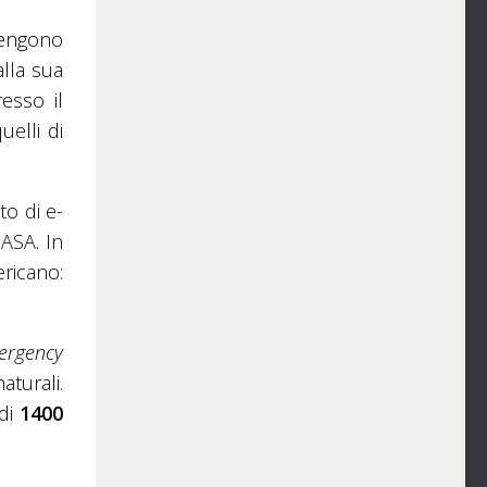
vengono
lla sua
esso il
uelli di
to di e-
ASA. In
ericano:
ergency
aturali.
 di
1400