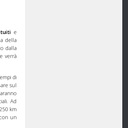
tuiti
e
ca della
to dalla
e verrà
tempi di
sare sul
saranno
ali. Ad
a 250 km
con un