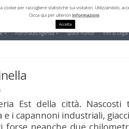
a cookie per raccogliere statistiche sui visitatori. Utilizzandolo, acce
Clicca qui per ulteriori
Informazioni
.
Accetta
ne
AstronauticAgenda
Space Humor
Info & Legal
inella
5
ria Est della città. Nascosti t
ia e i capannoni industriali, giac
ti forse neanche due chilometri