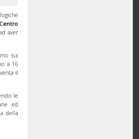
logiche
Centro
 ad aver
amo sui
ino a 16
enta il
endo le
enne ed
a della