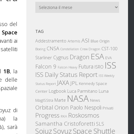
Archivi
osso del
TAG
a
Space
ASI
vanti ai
Addestramento
Artemis
Blue Origin
CNSA
atelliti
CST-100
Boeing
Crew Dragon
Constellation
ESA
Dragon
Cygnus
Starliner
EVA
ISS
Falcon 9
Futura
ISRO
Falcon Heavy
l 1B
, la
ISS Daily Status Report
ISS Weekly
e delle
JAXA
JPL
Kennedy Space
Status Report
aziale
Logbook
Luna
Luca Parmitano
Center
NASA
Marte
News
MagISStra
Orbital
Orion
Paolo Nespoli
Privati
oyuz di
Progress
Roskosmos
RKA
a) la
Samantha Cristoforetti
SLS
), sarà
Sojuz
Space Shuttle
Soyuz