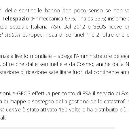
occhi delle sentinelle hanno ben poco senso se non 
a
Telespazio
(Finmeccanica 67%, Thales 33%) insieme a
a spaziale Italiana, ASI). Dal 2012 e-GEOS riceve pr
d station
europee, i dati di Sentinel 1 e 2, oltre che q
za a livello mondiale – spiega l’Amministratore delega
, oltre che dalle sentinelle e da Cosmo, anche dalla N
tazione di ricezione satellitare fuori dal continente am
zioni, e-GEOS effettua per conto di ESA il servizio di
Em
da di mappe a sostegno della gestione delle catastrofi n
t Centre
è stato attivato 150 volte e ha distribuito più
li.