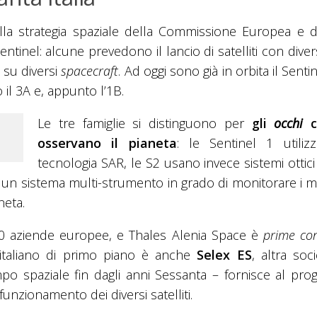
la strategia spaziale della Commissione Europea e de
inel: alcune prevedono il lancio di satelliti con diversi
 su diversi
spacecraft
. Ad oggi sono già in orbita il Senti
 il 3A e, appunto l’1B.
Le tre famiglie si distinguono per
gli
occhi
c
osservano il pianeta
: le Sentinel 1 utiliz
tecnologia SAR, le S2 usano invece sistemi ottici
un sistema multi-strumento in grado di monitorare i ma
neta.
60 aziende europee, e Thales Alenia Space è
prime co
e italiano di primo piano è anche
Selex ES
, altra soc
mpo spaziale fin dagli anni Sessanta – fornisce al pr
unzionamento dei diversi satelliti.