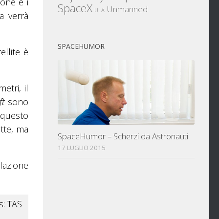
ione e i
SpaceX
Unmanned
ULA
a verrà
SPACEHUMOR
ellite è
etri, il
ft
sono
è questo
otte, ma
SpaceHumor – Scherzi da Astronauti
17 LUGLIO 2015
llazione