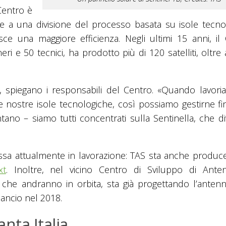
 Centro è
azie a una divisione del processo basata su isole tecno
sce una maggiore efficienza. Negli ultimi 15 anni, il
ri e 50 tecnici, ha prodotto più di 120 satelliti, oltre
», spiegano i responsabili del Centro. «Quando lavori
 le nostre isole tecnologiche, così possiamo gestirne f
o – siamo tutti concentrati sulla Sentinella, che div
essa attualmente in lavorazione: TAS sta anche produc
xt
. Inoltre, nel vicino Centro di Sviluppo di Ant
 che andranno in orbita, sta già progettando l’antenn
ancio nel 2018.
nta Italia