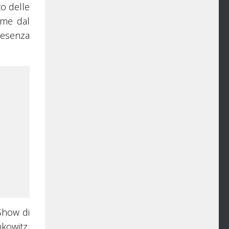
to delle
mme dal
resenza
Show di
kowitz,