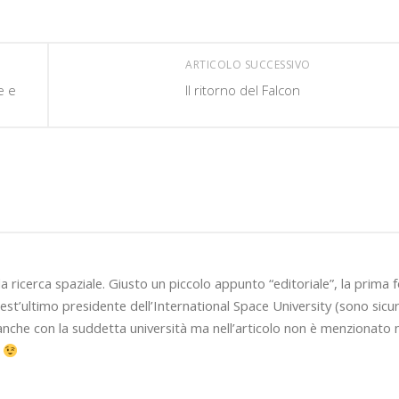
ARTICOLO SUCCESSIVO
e e
Il ritorno del Falcon
la ricerca spaziale. Giusto un piccolo appunto “editoriale”, la prima 
est’ultimo presidente dell’International Space University (sono sicu
anche con la suddetta università ma nell’articolo non è menzionato 
è