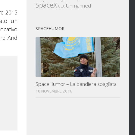
SpaceX
Unmanned
ULA
bre 2015
mato un
ocativo
SPACEHUMOR
and And
SpaceHumor – La bandiera sbagliata
10 NOVEMBRE 2016