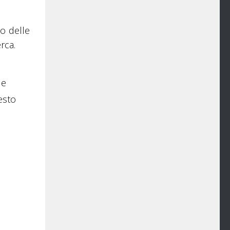
to delle
rca.
le
uesto