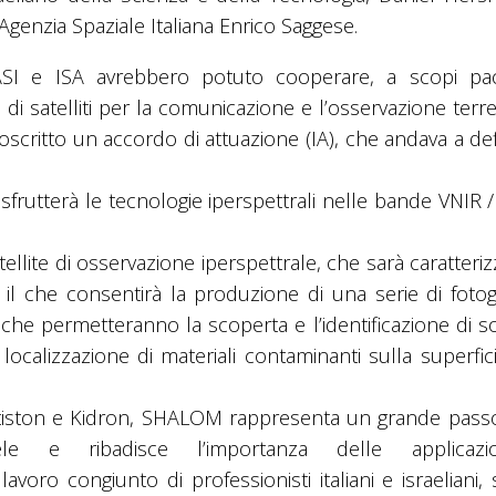
’Agenzia Spaziale Italiana Enrico Saggese.
I e ISA avrebbero potuto cooperare, a scopi pacif
i satelliti per la comunicazione e l’osservazione terre
scritto un accordo di attuazione (IA), che andava a def
rutterà le tecnologie iperspettrali nelle bande VNIR /
ellite di osservazione iperspettrale, che sarà caratteri
l che consentirà la produzione di una serie di fotogr
 che permetteranno la scoperta e l’identificazione di s
localizzazione di materiali contaminanti sulla superfic
attiston e Kidron, SHALOM rappresenta un grande passo
ele e ribadisce l’importanza delle applicazi
lavoro congiunto di professionisti italiani e israeliani,