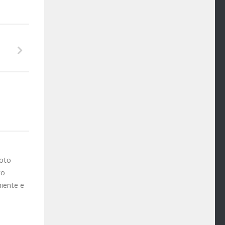
foto
ro
niente e