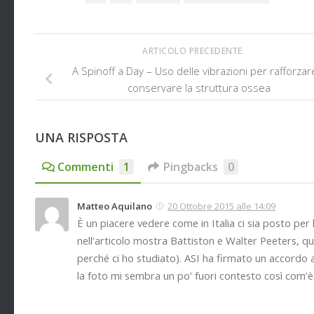
ARTICOLO PRECEDENTE
A Spinoff a Day – Uso delle vibrazioni per rafforzar
conservare la struttura ossea
UNA RISPOSTA
Commenti
1
Pingbacks
0
Matteo Aquilano
20 Ottobre 2015 alle 14:09
È un piacere vedere come in Italia ci sia posto per 
nell’articolo mostra Battiston e Walter Peeters, qu
perché ci ho studiato). ASI ha firmato un accordo 
la foto mi sembra un po’ fuori contesto così com’