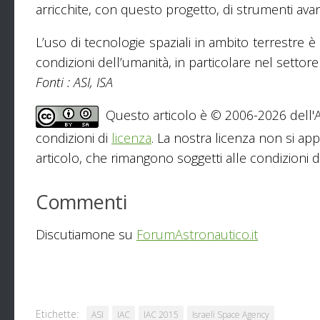
arricchite, con questo progetto, di strumenti avan
L’uso di tecnologie spaziali in ambito terrestre 
condizioni dell’umanità, in particolare nel settore
Fonti : ASI, ISA
Questo articolo è © 2006-2026 dell'As
condizioni di
licenza
. La nostra licenza non si app
articolo, che rimangono soggetti alle condizioni del
Commenti
Discutiamone su
ForumAstronautico.it
Etichette:
ASI
IAC
IAC 2015
Israeli Space Agency