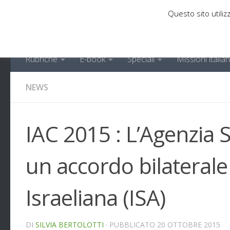
Questo sito utilizz
Sotto il contenuto
Rubriche
E-book
Speciali
Missioni italia
NEWS
IAC 2015 : L’Agenzia S
un accordo bilaterale
Israeliana (ISA)
DI
SILVIA BERTOLOTTI
· PUBBLICATO
20 OTTOBRE 2015