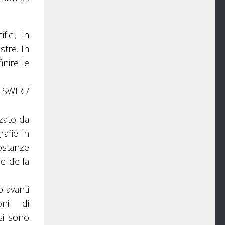
ici, in
stre. In
inire le
 SWIR /
zzato da
afie in
ostanze
ie della
 avanti
oni di
 si sono