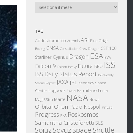
Archivi
TAG
ASI
Addestramento
Artemis
Blue Origin
CNSA
CST-100
Boeing
Crew Dragon
Constellation
ESA
Dragon
Cygnus
Starliner
EVA
ISS
Falcon 9
Futura
ISRO
Falcon Heavy
ISS Daily Status Report
ISS Weekly
JAXA
JPL
Kennedy Space
Status Report
Logbook
Luna
Luca Parmitano
Center
NASA
Marte
News
MagISStra
Orbital
Orion
Paolo Nespoli
Privati
Progress
Roskosmos
RKA
Samantha Cristoforetti
SLS
Sojuz
Space Shuttle
Soyuz