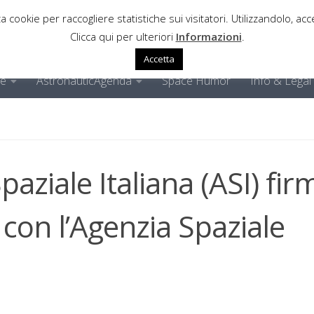
a cookie per raccogliere statistiche sui visitatori. Utilizzandolo, acce
Clicca qui per ulteriori
Informazioni
.
Accetta
ne
AstronauticAgenda
Space Humor
Info & Legal
paziale Italiana (ASI) fir
 con l’Agenzia Spaziale