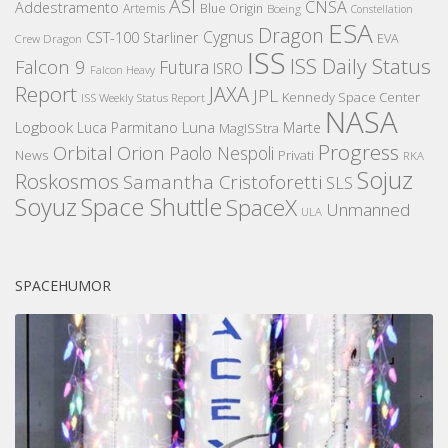
ASI
CNSA
Addestramento
Artemis
Blue Origin
Boeing
Constellation
ESA
Dragon
Cygnus
CST-100 Starliner
EVA
Crew Dragon
ISS
ISS Daily Status
Falcon 9
Futura
ISRO
Falcon Heavy
Report
JAXA
JPL
Kennedy Space Center
ISS Weekly Status Report
NASA
Logbook
Luna
Luca Parmitano
Marte
MagISStra
Progress
Orbital
Orion
Paolo Nespoli
News
Privati
RKA
Sojuz
Roskosmos
Samantha Cristoforetti
SLS
Space Shuttle
Soyuz
SpaceX
Unmanned
ULA
SPACEHUMOR