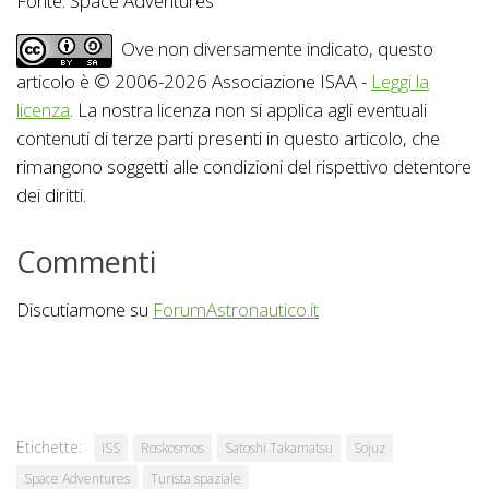
Fonte: Space Adventures
Ove non diversamente indicato, questo
articolo è © 2006-2026 Associazione ISAA -
Leggi la
licenza
. La nostra licenza non si applica agli eventuali
contenuti di terze parti presenti in questo articolo, che
rimangono soggetti alle condizioni del rispettivo detentore
dei diritti.
Commenti
Discutiamone su
ForumAstronautico.it
Etichette:
ISS
Roskosmos
Satoshi Takamatsu
Sojuz
Space Adventures
Turista spaziale