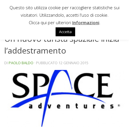
Questo sito utilizza cookie per raccogliere statistiche sui
Sotto il contenuto
visitatori. Utilizzandolo, accetti l'uso di cookie.
NEWS
Clicca qui per ulteriori
Informazioni
.
Accetta
Un nuovo turista spaziale inizia
l’addestramento
DI
PAOLO BALDO
· PUBBLICATO
12 GENNAIO 2015