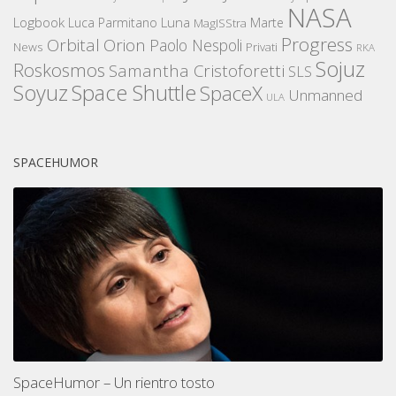
NASA
Logbook
Luna
Luca Parmitano
Marte
MagISStra
Progress
Orbital
Orion
Paolo Nespoli
News
Privati
RKA
Sojuz
Roskosmos
Samantha Cristoforetti
SLS
Space Shuttle
Soyuz
SpaceX
Unmanned
ULA
SPACEHUMOR
SpaceHumor – Un rientro tosto