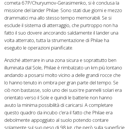
cometa
67P/Churyumov-Gerasimenko
, si è conclusa la
missione del lander Philae. Sono stati due giorni e mezzo
drammatici ma allo stesso tempo memorabili. Se si
esclude il sistema di atterraggio, che purtroppo non ha
fatto il suo dovere ancorando saldamente il lander una
volta atterrato, tutta la strumentazione di Philae ha
eseguito le operazioni pianificate.
Anziché atterrare in una zona sicura e soprattutto ben
illuminata dal Sole, Philae è rimbalzato un km più lontano
andando a posarsi molto vicino a delle grandi rocce che
lo hanno tenuto in ombra per gran parte del tempo. Se
ciò non bastasse, solo uno dei suoi tre pannelli solari era
orientato verso il Sole e quindi le batterie non hanno
avuto la minima possibilità di caricarsi. A completare
questo quadro da incubo c’era il fatto che Philae era
debolmente appoggiato al suolo potendo contare
solamente sul suo peso di 98 kg, che però sulla superficie