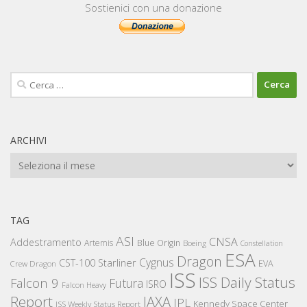
Sostienici con una donazione
Ricerca
per:
ARCHIVI
Archivi
TAG
ASI
CNSA
Addestramento
Artemis
Blue Origin
Boeing
Constellation
ESA
Dragon
Cygnus
CST-100 Starliner
EVA
Crew Dragon
ISS
ISS Daily Status
Falcon 9
Futura
ISRO
Falcon Heavy
Report
JAXA
JPL
Kennedy Space Center
ISS Weekly Status Report