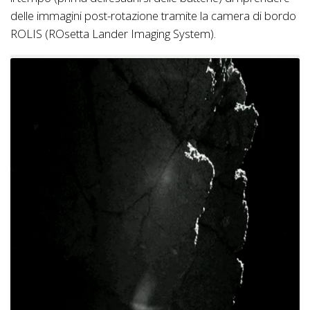
delle immagini post-rotazione tramite la camera di bordo
ROLIS (
ROsetta Lander Imaging System).