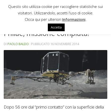
Questo sito utilizza cookie per raccogliere statistiche sui
Sotto il contenuto
visitatori. Utilizzandolo, accetti l'uso di cookie.
NEWS
Clicca qui per ulteriori
Informazioni
.
Accetta
Philae, missione compiuta!
DI
PAOLO BALDO
· PUBBLICATO
16 NOVEMBRE 2014
Dopo 56 ore dal “primo contatto” con la superficie della