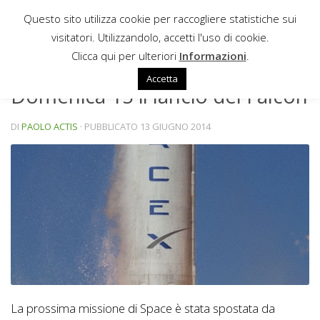
Questo sito utilizza cookie per raccogliere statistiche sui
Sotto il contenuto
visitatori. Utilizzandolo, accetti l'uso di cookie.
NEWS
Clicca qui per ulteriori
Informazioni
.
Accetta
Domenica 15 il lancio del Falcon
DI
PAOLO ACTIS
· PUBBLICATO
13 GIUGNO 2014
La prossima missione di Space è stata spostata da