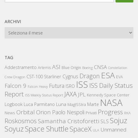
per:
ARCHIVI
Archivi
TAG
ASI
CNSA
Addestramento
Artemis
Blue Origin
Boeing
Constellation
ESA
Dragon
Cygnus
CST-100 Starliner
EVA
Crew Dragon
ISS
ISS Daily Status
Falcon 9
Futura
ISRO
Falcon Heavy
Report
JAXA
JPL
Kennedy Space Center
ISS Weekly Status Report
NASA
Logbook
Luna
Luca Parmitano
Marte
MagISStra
Progress
Orbital
Orion
Paolo Nespoli
News
Privati
RKA
Sojuz
Roskosmos
Samantha Cristoforetti
SLS
Space Shuttle
Soyuz
SpaceX
Unmanned
ULA