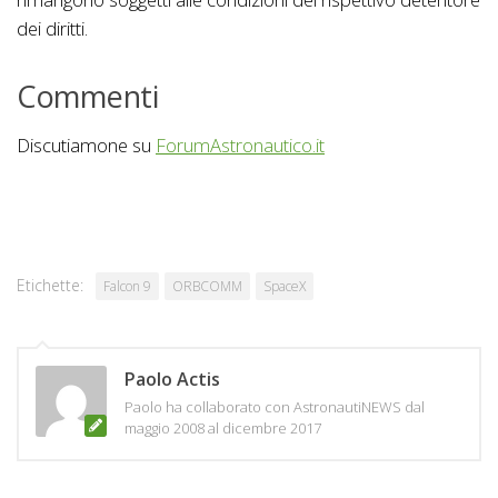
dei diritti.
Commenti
Discutiamone su
ForumAstronautico.it
Etichette:
Falcon 9
ORBCOMM
SpaceX
Paolo Actis
Paolo ha collaborato con AstronautiNEWS dal
maggio 2008 al dicembre 2017