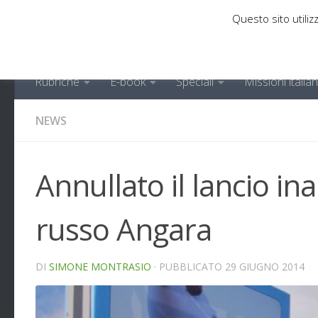
Questo sito utilizz
Sotto il contenuto
Rubriche
E-book
Speciali
Missioni italia
NEWS
Annullato il lancio i
russo Angara
DI
SIMONE MONTRASIO
· PUBBLICATO
29 GIUGNO 2014