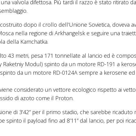
 valvola difettosa. Più tardi il razzo è stato ritirato da
ssemblaggio.
costruito dopo il crollo dell’Unione Sovietica, doveva a
sca nella regione di Arkhangelsk e seguire una traiett
ola della Kamchatka.
lto 43 metri, pesa 171 tonnellate al lancio ed è compo
y Raketniy Modul) spinto da un motore RD-191 a kero
2 spinto da un motore RD-0124A sempre a kerosene ed
a viene considerato un vettore ecologico rispetto ai vetto
ssido di azoto come il Proton.
ione di 3’42” per il primo stadio, che sarebbe ricaduto 
spinto il payload fino ad 8’11” dal lancio, per poi rica