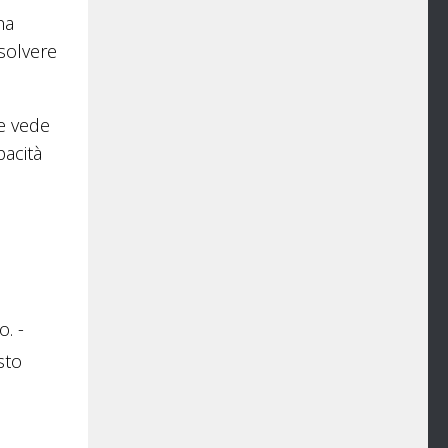
na
isolvere
he vede
acità
. -
sto