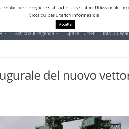
a cookie per raccogliere statistiche sui visitatori. Utilizzandolo, acce
Clicca qui per ulteriori
Informazioni
.
Accetta
ne
AstronauticAgenda
Space Humor
Info & Legal
naugurale del nuovo vetto