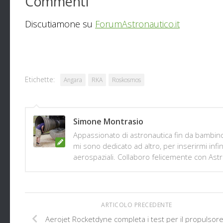
Commenti
Discutiamone su
ForumAstronautico.it
Etichette:
Angara
RKA
Roskosmos
Simone Montrasio
Appassionato di astronautica fin da bambino
mi sono dedicato ad altro, per inserirmi infi
aerospaziali. Collaboro felicemente con Ast
ARTICOLO PRECEDENTE
Aerojet Rocketdyne completa i test per il propulsore