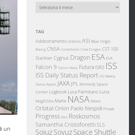
Archivi
TAG
ASI
Addestramento
Artemis
Blue Origin
CNSA
CST-100
Boeing
Crew Dragon
Constellation
ESA
Dragon
Cygnus
Starliner
EVA
ISS
Falcon 9
Futura
ISRO
Falcon Heavy
ISS Daily Status Report
ISS Weekly
JAXA
JPL
Kennedy Space
Status Report
Logbook
Luna
Luca Parmitano
Center
NASA
Marte
News
MagISStra
Orbital
Orion
Paolo Nespoli
Privati
Progress
Roskosmos
RKA
Samantha Cristoforetti
SLS
di un
Sojuz
Space Shuttle
Soyuz