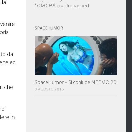
lla
SpaceX
Unmanned
ULA
vvenire
SPACEHUMOR
oria
sto da
sene ed
SpaceHumor – Si conlude NEEMO 20
ri che
3 AGOSTO 2015
nel
dere in