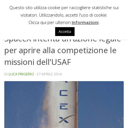
Questo sito utilizza cookie per raccogliere statistiche sui
Sotto il contenuto
visitatori. Utilizzandolo, accetti l'uso di cookie.
NEWS
Clicca qui per ulteriori
Informazioni
.
Accetta
SpaceX intenta un’azione legale
per aprire alla competizione le
missioni dell’USAF
DI
LUCA FRIGERIO
·
27 APRILE 2014