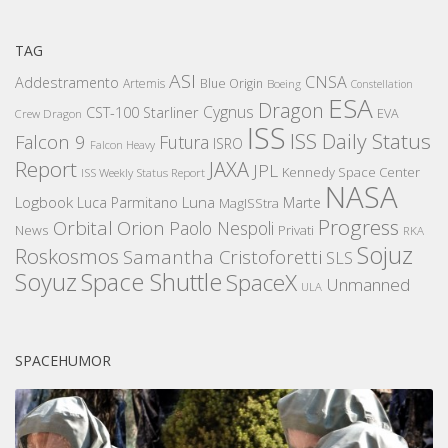
TAG
ASI
CNSA
Addestramento
Artemis
Blue Origin
Boeing
Constellation
ESA
Dragon
Cygnus
CST-100 Starliner
EVA
Crew Dragon
ISS
ISS Daily Status
Falcon 9
Futura
ISRO
Falcon Heavy
Report
JAXA
JPL
Kennedy Space Center
ISS Weekly Status Report
NASA
Logbook
Luna
Luca Parmitano
Marte
MagISStra
Progress
Orbital
Orion
Paolo Nespoli
News
Privati
RKA
Sojuz
Roskosmos
Samantha Cristoforetti
SLS
Space Shuttle
Soyuz
SpaceX
Unmanned
ULA
SPACEHUMOR