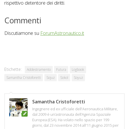
rispettivo detentore dei diritti.
Commenti
Discutiamone su
ForumAstronautico.it
Etichette:
Addestramento
Futura
Logbook
Samantha Cristoforetti
Sojuz
Sokol
Soyuz
Samantha Cristoforetti
Ingegnere ed ex ufficiale dell'Aeronautica Militare,
dal 2009 è un’astronauta dell’Agenzia Spaziale
Europea (ESA). Ha volato nello spazio per 199
giorni, dal 23 novembre 2014 all'11 giugno 2015 per