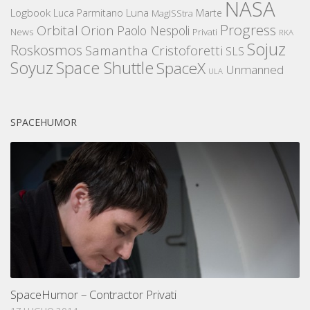
NASA
Logbook
Luna
Luca Parmitano
Marte
MagISStra
Progress
Orbital
Orion
Paolo Nespoli
News
Privati
RKA
Sojuz
Roskosmos
Samantha Cristoforetti
SLS
Space Shuttle
Soyuz
SpaceX
Unmanned
ULA
SPACEHUMOR
SpaceHumor – Contractor Privati