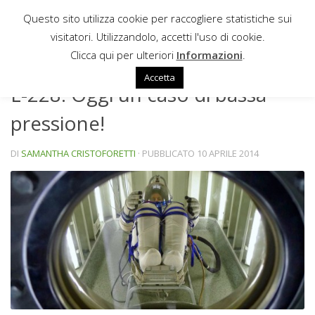
Questo sito utilizza cookie per raccogliere statistiche sui
Sotto il contenuto
visitatori. Utilizzandolo, accetti l'uso di cookie.
NEWS
Clicca qui per ulteriori
Informazioni
.
Accetta
L-228: Oggi un caso di bassa
pressione!
DI
SAMANTHA CRISTOFORETTI
· PUBBLICATO
10 APRILE 2014