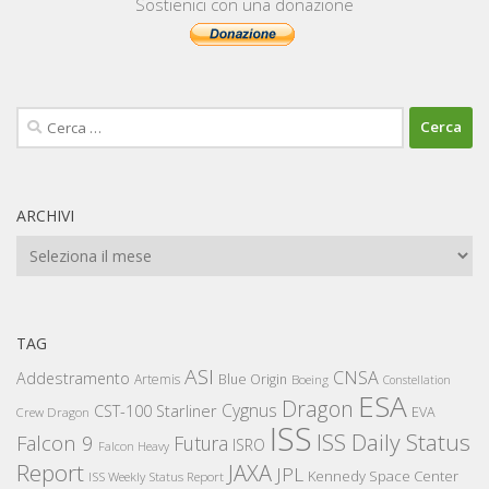
Sostienici con una donazione
Ricerca
per:
ARCHIVI
Archivi
TAG
ASI
CNSA
Addestramento
Artemis
Blue Origin
Boeing
Constellation
ESA
Dragon
Cygnus
CST-100 Starliner
EVA
Crew Dragon
ISS
ISS Daily Status
Falcon 9
Futura
ISRO
Falcon Heavy
Report
JAXA
JPL
Kennedy Space Center
ISS Weekly Status Report