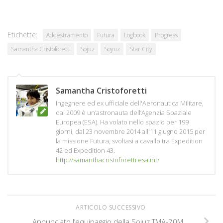
Etichette:
Addestramento
Futura
Logbook
Progress
Samantha Cristoforetti
Sojuz
Soyuz
Star City
Samantha Cristoforetti
Ingegnere ed ex ufficiale dell'Aeronautica Militare,
dal 2009 è un’astronauta dell’Agenzia Spaziale
Europea (ESA). Ha volato nello spazio per 199
giorni, dal 23 novembre 2014 all'11 giugno 2015 per
la missione Futura, svoltasi a cavallo tra Expedition
42 ed Expedition 43.
http://samanthacristoforetti.esa.int/
ARTICOLO SUCCESSIVO
Annunciato l’equipaggio della Sojuz TMA-20M