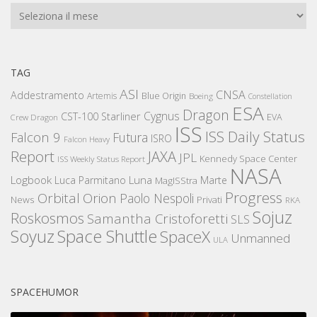
Archivi
TAG
ASI
CNSA
Addestramento
Artemis
Blue Origin
Boeing
Constellation
ESA
Dragon
Cygnus
CST-100 Starliner
EVA
Crew Dragon
ISS
ISS Daily Status
Falcon 9
Futura
ISRO
Falcon Heavy
Report
JAXA
JPL
Kennedy Space Center
ISS Weekly Status Report
NASA
Logbook
Luna
Luca Parmitano
Marte
MagISStra
Progress
Orbital
Orion
Paolo Nespoli
News
Privati
RKA
Sojuz
Roskosmos
Samantha Cristoforetti
SLS
Space Shuttle
Soyuz
SpaceX
Unmanned
ULA
SPACEHUMOR