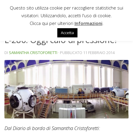
Questo sito utilizza cookie per raccogliere statistiche sui
Sotto il contenuto
visitatori. Utilizzandolo, accetti l'uso di cookie.
NEWS
Clicca qui per ulteriori
Informazioni
.
Accetta
L-286: Oggi calo di pressione!
DI
SAMANTHA CRISTOFORETTI
· PUBBLICATO
11 FEBBRAIO 2014
Dal Diario di bordo di Samantha Cristoforetti: