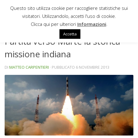
Questo sito utilizza cookie per raccogliere statistiche sui
Sotto il contenuto
visitatori. Utilizzandolo, accetti l'uso di cookie.
NEWS
Clicca qui per ulteriori
Informazioni
.
Accetta
Partita verso Marte la storica
missione indiana
DI
MATTEO CARPENTIERI
· PUBBLICATO
6 NOVEMBRE 2013