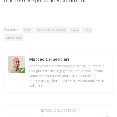
condizioni del rispettivo detentore dei diritti.
Etichette:
ISRO
Mars Orbiter Mission
NASA
PSLV
Unmanned
Matteo Carpentieri
Appassionato di astronomia e spazio, laureato in
una più terrestre Ingegneria Ambientale. Lavora
come lecturer (ricercatore) all'Università del
Surrey, in Inghilterra. Scrive su AstronautiNews.it
dal 2011.
ARTICOLO SUCCESSIVO