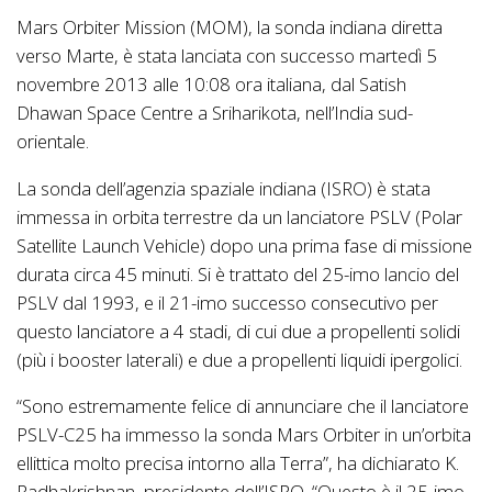
Mars Orbiter Mission (MOM), la sonda indiana diretta
verso Marte, è stata lanciata con successo martedì 5
novembre 2013 alle 10:08 ora italiana, dal Satish
Dhawan Space Centre a Sriharikota, nell’India sud-
orientale.
La sonda dell’agenzia spaziale indiana (ISRO) è stata
immessa in orbita terrestre da un lanciatore PSLV (Polar
Satellite Launch Vehicle) dopo una prima fase di missione
durata circa 45 minuti. Si è trattato del 25-imo lancio del
PSLV dal 1993, e il 21-imo successo consecutivo per
questo lanciatore a 4 stadi, di cui due a propellenti solidi
(più i booster laterali) e due a propellenti liquidi ipergolici.
“Sono estremamente felice di annunciare che il lanciatore
PSLV-C25 ha immesso la sonda Mars Orbiter in un’orbita
ellittica molto precisa intorno alla Terra”, ha dichiarato K.
Radhakrishnan, presidente dell’ISRO. “Questo è il 25-imo