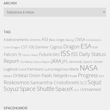
ARCHIVI
Archivi
TAG
ASI
CNSA
Addestramento
Artemis
Blue Origin
Boeing
Constellation
ESA
Dragon
Cygnus
CST-100 Starliner
EVA
Crew Dragon
ISS
ISS Daily Status
Falcon 9
Futura
ISRO
Falcon Heavy
Report
JAXA
JPL
Kennedy Space Center
ISS Weekly Status Report
NASA
Logbook
Luna
Luca Parmitano
Marte
MagISStra
Progress
Orbital
Orion
Paolo Nespoli
News
Privati
RKA
Sojuz
Roskosmos
Samantha Cristoforetti
SLS
Space Shuttle
Soyuz
SpaceX
Unmanned
ULA
SPACEHUMOR