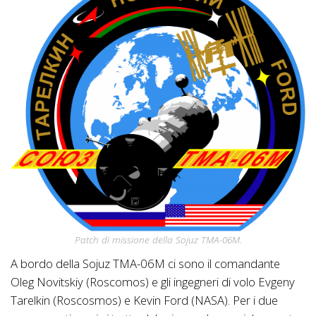
Patch di missione della Sojuz TMA-06M.
A bordo della Sojuz TMA-06M ci sono il comandante
Oleg Novitskiy (Roscomos) e gli ingegneri di volo Evgeny
Tarelkin (Roscosmos) e Kevin Ford (NASA). Per i due