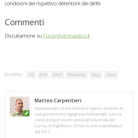
condizioni del rispettivo detentore dei diritti.
Commenti
Discutiamone su
ForumAstronautico.it
Etichette:
ISS
JAXA
NASA
Roskosmos
Sojuz
Soyuz
Matteo Carpentieri
Appassionato di astronomia e spazio, laureato in
una più terrestre Ingegneria Ambientale. Lavora
come lecturer (ricercatore) all'Università del
Surrey, in Inghilterra. Scrive su AstronautiNews.it
dal 2011.