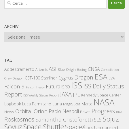
Ricerca
per:
ARCHIVI
Archivi
TAG
ASI
CNSA
Addestramento
Artemis
Blue Origin
Boeing
Constellation
ESA
Dragon
Cygnus
CST-100 Starliner
EVA
Crew Dragon
ISS
ISS Daily Status
Falcon 9
Futura
ISRO
Falcon Heavy
Report
JAXA
JPL
Kennedy Space Center
ISS Weekly Status Report
NASA
Logbook
Luna
Luca Parmitano
Marte
MagISStra
Progress
Orbital
Orion
Paolo Nespoli
News
Privati
RKA
Sojuz
Roskosmos
Samantha Cristoforetti
SLS
Space Shuttle
Soyuz
SpaceX
Unmanned
ULA