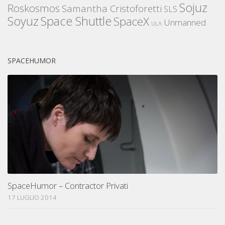
Sojuz
Roskosmos
Samantha Cristoforetti
SLS
Space Shuttle
Soyuz
SpaceX
Unmanned
ULA
SPACEHUMOR
SpaceHumor – Contractor Privati
17 LUGLIO 2014