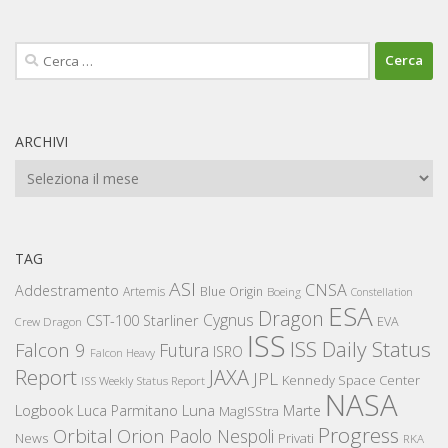
Ricerca
per:
ARCHIVI
Archivi
TAG
ASI
CNSA
Addestramento
Artemis
Blue Origin
Boeing
Constellation
ESA
Dragon
Cygnus
CST-100 Starliner
EVA
Crew Dragon
ISS
ISS Daily Status
Falcon 9
Futura
ISRO
Falcon Heavy
Report
JAXA
JPL
Kennedy Space Center
ISS Weekly Status Report
NASA
Logbook
Luna
Luca Parmitano
Marte
MagISStra
Progress
Orbital
Orion
Paolo Nespoli
News
Privati
RKA