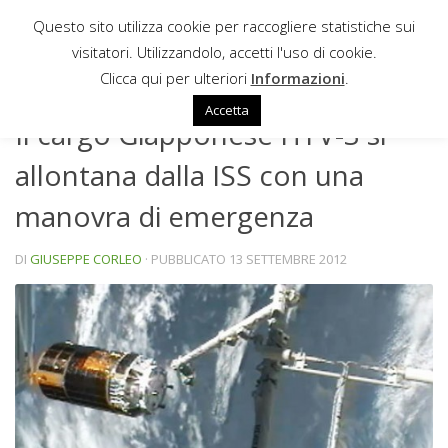
Questo sito utilizza cookie per raccogliere statistiche sui
Sotto il contenuto
visitatori. Utilizzandolo, accetti l'uso di cookie.
NEWS
Clicca qui per ulteriori
Informazioni
.
Accetta
Il cargo Giapponese HTV-3 si
allontana dalla ISS con una
manovra di emergenza
DI
GIUSEPPE CORLEO
· PUBBLICATO
13 SETTEMBRE 2012