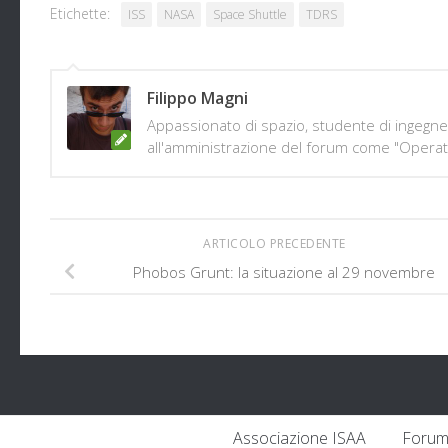
Etichette:
ISS
NASA
Space Shuttle
TDRS
Filippo Magni
Appassionato di spazio, studente di ingegner
all'amministrazione del forum come "Operat
ARTICOLO PRECEDENTE
Phobos Grunt: la situazione al 29 novembre
Associazione ISAA
Forum