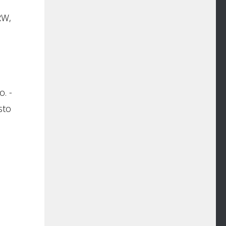
RW,
. -
sto