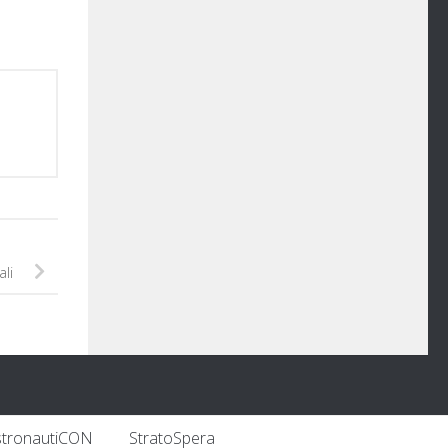
ali
stronautiCON
StratoSpera