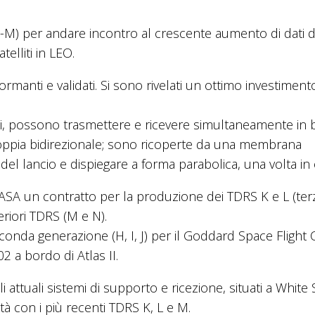
S-M) per andare incontro al crescente aumento di dati 
telliti in LEO.
rmanti e validati. Si sono rivelati un ottimo investiment
ili, possono trasmettere e ricevere simultaneamente in
ppia bidirezionale; sono ricoperte da una membrana
 del lancio e dispiegare a forma parabolica, una volta in 
SA un contratto per la produzione dei TDRS K e L (ter
eriori TDRS (M e N).
econda generazione (H, I, J) per il Goddard Space Flight 
002 a bordo di Atlas II.
i attuali sistemi di supporto e ricezione, situati a White
tà con i più recenti TDRS K, L e M.