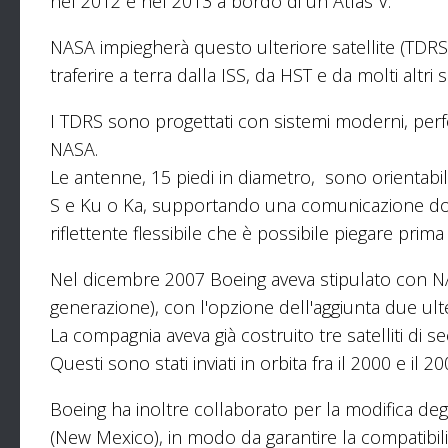
nel 2012 e nel 2013 a bordo di un Atlas V.
NASA impiegherà questo ulteriore satellite (TDR
traferire a terra dalla ISS, da HST e da molti altri sa
I TDRS sono progettati con sistemi moderni, perfo
NASA.
Le antenne, 15 piedi in diametro, sono orientab
S e Ku o Ka, supportando una comunicazione do
riflettente flessibile che è possibile piegare prima
Nel dicembre 2007 Boeing aveva stipulato con NA
generazione), con l'opzione dell'aggiunta due ult
La compagnia aveva già costruito tre satelliti di s
Questi sono stati inviati in orbita fra il 2000 e il 2
Boeing ha inoltre collaborato per la modifica degl
(New Mexico), in modo da garantire la compatibili