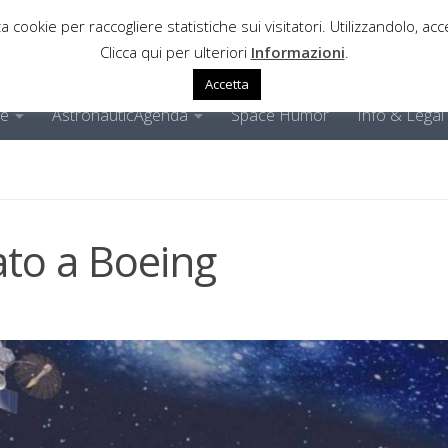
a cookie per raccogliere statistiche sui visitatori. Utilizzandolo, acce
Clicca qui per ulteriori
Informazioni
.
Accetta
ne
AstronauticAgenda
Space Humor
Info & Legal
to a Boeing