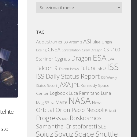
Archivi
TAG
ASI
Addestramento
Artemis
Blue Origin
CNSA
CST-100
Boeing
Crew Dragon
Constellation
ESA
Dragon
Cygnus
Starliner
EVA
ISS
Falcon 9
Futura
ISRO
Falcon Heavy
ISS Daily Status Report
ISS Weekly
JAXA
JPL
Kennedy Space
Status Report
Logbook
Luna
Luca Parmitano
Center
NASA
Marte
News
MagISStra
Orbital
Orion
Paolo Nespoli
Privati
ellite
Progress
Roskosmos
RKA
Samantha Cristoforetti
SLS
isto
Sojuz
Space Shuttle
Soyuz