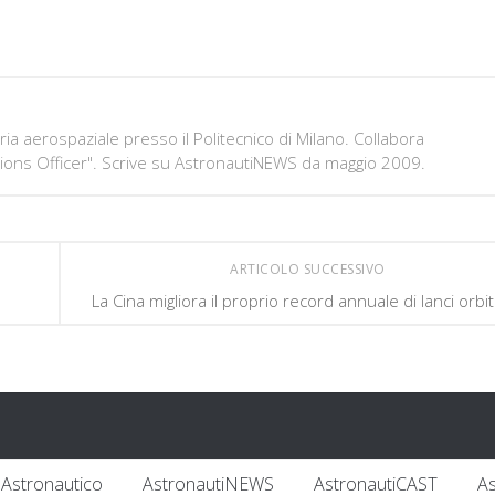
ia aerospaziale presso il Politecnico di Milano. Collabora
ions Officer". Scrive su AstronautiNEWS da maggio 2009.
ARTICOLO SUCCESSIVO
La Cina migliora il proprio record annuale di lanci orbit
Astronautico
AstronautiNEWS
AstronautiCAST
A