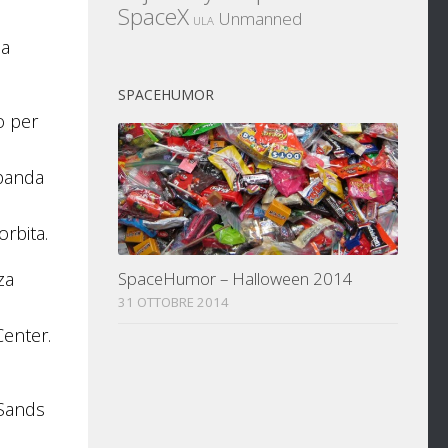
SpaceX
Unmanned
ULA
da
SPACEHUMOR
o per
 banda
orbita.
za
SpaceHumor – Halloween 2014
31 OTTOBRE 2014
Center.
 Sands