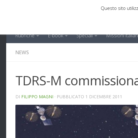
Questo sito utilizz
Sotto il contenuto
Rubriche
E-book
Speciali
Missioni italia
NEWS
TDRS-M commissiona
DI
FILIPPO MAGNI
· PUBBLICATO
1 DICEMBRE 2011