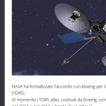
NASA ha formalizzato l'accordo con Boeing per la
(TDRS).
Al momento i TDRS attivi, costruiti da Boeing, sono