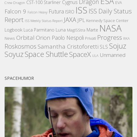
ESA
Dragon
Cygnus
CST-100 Starliner
EVA
Crew Dragon
ISS
ISS Daily Status
Falcon 9
Futura
ISRO
Falcon Heavy
Report
JAXA
JPL
Kennedy Space Center
ISS Weekly Status Report
NASA
Logbook
Luna
Luca Parmitano
Marte
MagISStra
Progress
Orbital
Orion
Paolo Nespoli
News
Privati
RKA
Sojuz
Roskosmos
Samantha Cristoforetti
SLS
Space Shuttle
Soyuz
SpaceX
Unmanned
ULA
SPACEHUMOR