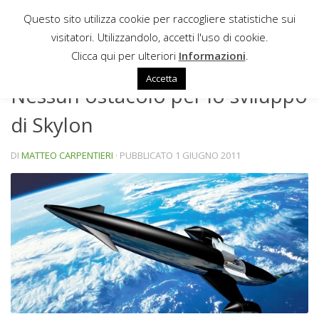
Questo sito utilizza cookie per raccogliere statistiche sui
Sotto il contenuto
visitatori. Utilizzandolo, accetti l'uso di cookie.
NEWS
Clicca qui per ulteriori
Informazioni
.
Accetta
Nessun ostacolo per lo sviluppo
di Skylon
DI
MATTEO CARPENTIERI
· PUBBLICATO
1 GIUGNO 2011