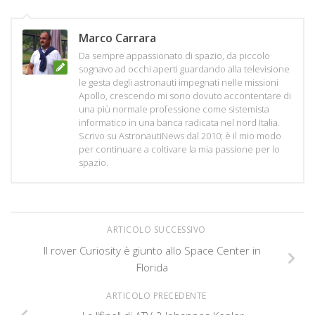
Marco Carrara
Da sempre appassionato di spazio, da piccolo
sognavo ad occhi aperti guardando alla televisione
le gesta degli astronauti impegnati nelle missioni
Apollo, crescendo mi sono dovuto accontentare di
una più normale professione come sistemista
informatico in una banca radicata nel nord Italia.
Scrivo su AstronautiNews dal 2010; è il mio modo
per continuare a coltivare la mia passione per lo
spazio.
ARTICOLO SUCCESSIVO
Il rover Curiosity è giunto allo Space Center in
Florida
ARTICOLO PRECEDENTE