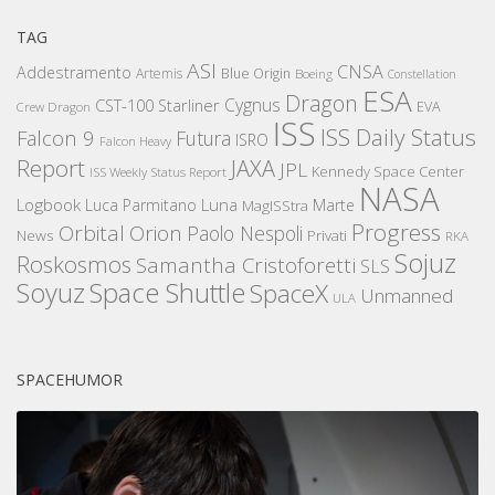
TAG
ASI
CNSA
Addestramento
Artemis
Blue Origin
Boeing
Constellation
ESA
Dragon
Cygnus
CST-100 Starliner
EVA
Crew Dragon
ISS
ISS Daily Status
Falcon 9
Futura
ISRO
Falcon Heavy
Report
JAXA
JPL
Kennedy Space Center
ISS Weekly Status Report
NASA
Logbook
Luna
Luca Parmitano
Marte
MagISStra
Progress
Orbital
Orion
Paolo Nespoli
News
Privati
RKA
Sojuz
Roskosmos
Samantha Cristoforetti
SLS
Space Shuttle
Soyuz
SpaceX
Unmanned
ULA
SPACEHUMOR