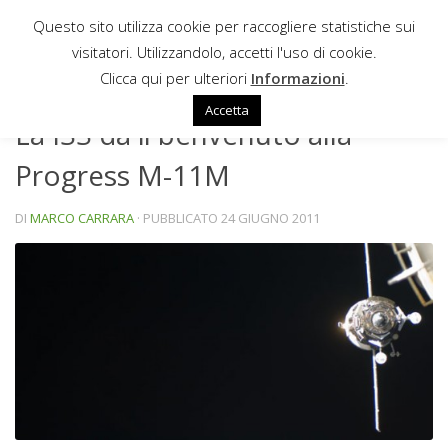
Questo sito utilizza cookie per raccogliere statistiche sui
Sotto il contenuto
visitatori. Utilizzandolo, accetti l'uso di cookie.
NEWS
Clicca qui per ulteriori
Informazioni
.
Accetta
La ISS da il benvenuto alla
Progress M-11M
DI
MARCO CARRARA
· PUBBLICATO
24 GIUGNO 2011