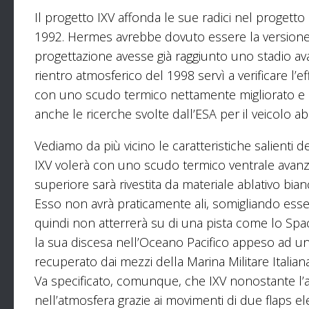
Il progetto IXV affonda le sue radici nel proget
1992. Hermes avrebbe dovuto essere la versione
progettazione avesse già raggiunto uno stadio av
rientro atmosferico del 1998 servì a verificare l’eff
con uno scudo termico nettamente migliorato e con
anche le ricerche svolte dall’ESA per il veicolo a
Vediamo da più vicino le caratteristiche salienti del
IXV volerà con uno scudo termico ventrale avanz
superiore sarà rivestita da materiale ablativo bian
Esso non avrà praticamente ali, somigliando ess
quindi non atterrerà su di una pista come lo Space
la sua discesa nell’Oceano Pacifico appeso ad un
recuperato dai mezzi della Marina Militare Itali
Va specificato, comunque, che IXV nonostante l’a
nell’atmosfera grazie ai movimenti di due flaps ele