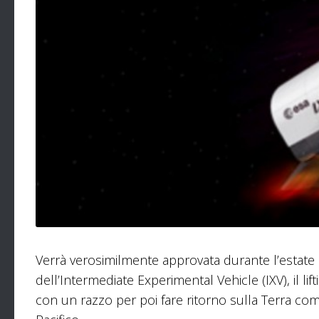
Verrà verosimilmente approvata durante l’estate 
dell’Intermediate Experimental Vehicle (IXV), il li
con un razzo per poi fare ritorno sulla Terra co