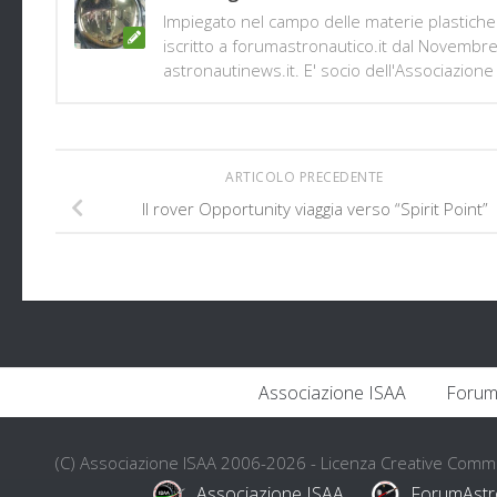
Impiegato nel campo delle materie plastiche 
iscritto a forumastronautico.it dal Novembr
astronautinews.it. E' socio dell'Associazione 
ARTICOLO PRECEDENTE
Il rover Opportunity viaggia verso “Spirit Point”
Associazione ISAA
Forum
(C) Associazione ISAA 2006-2026 - Licenza Creative Com
Associazione ISAA
ForumAstr