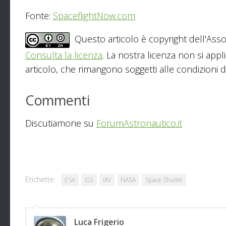
Fonte:
SpaceflightNow.com
Questo articolo è copyright dell'Asso
Consulta la licenza
. La nostra licenza non si appl
articolo, che rimangono soggetti alle condizioni del
Commenti
Discutiamone su
ForumAstronautico.it
Etichette:
ESA
ISS
IXV
NASA
Space Shuttle
Luca Frigerio