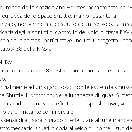
to europeo dello spazioplano Hermes, accantonato dall’
 europea dello Space Shuttle, ma nonostante la
anzato, non venne mai costruito alcun velivolo. La miss
icacia degli algoritmi di controllo del volo, tuttavia l’IXV
 delle aereosuperfici attive. Inoltre, il progetto ripe
bitato X-38 della NASA.
l’IXV.
ato composto da 28 piastrelle in ceramica, mentre la p
co.
enzialmente ad un sigaro tozzo con le estremità smussa
 Shuttle. Il prototipo, della lunghezza di quasi 5 metri
 paracadute. Una volta effettuato lo splash down, verr
ana o da un natante commerciale.
ssenza di ali, sarà in grado di effettuare alcune manovr
ttromeccanici situati in coda al veicolo. Inoltre il suo d