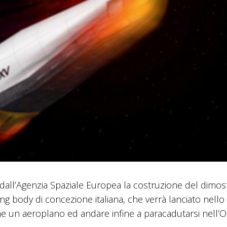
dall’Agenzia Spaziale Europea la costruzione del dimos
fting body di concezione italiana, che verrà lanciato nello
me un aeroplano ed andare infine a paracadutarsi nell’