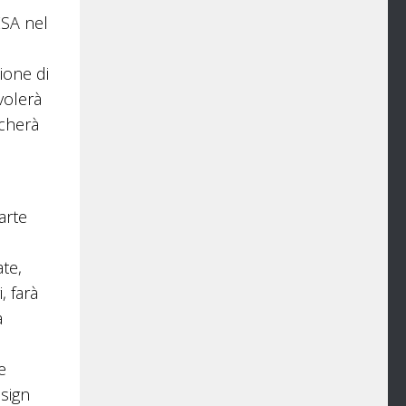
ESA nel
ione di
 volerà
scherà
arte
te,
, farà
à
e
esign