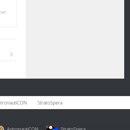
 per
stronautiCON
StratoSpera
AstronautiCON
StratoSpera