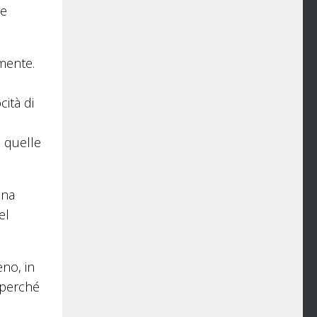
re
emente.
d
cità di
a quelle
una
el
eno, in
 perché