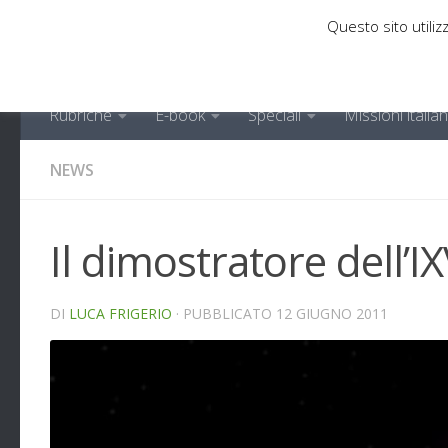
Questo sito utilizz
Sotto il contenuto
Rubriche
E-book
Speciali
Missioni italia
NEWS
Il dimostratore dell’I
DI
LUCA FRIGERIO
· PUBBLICATO
12 GIUGNO 2011