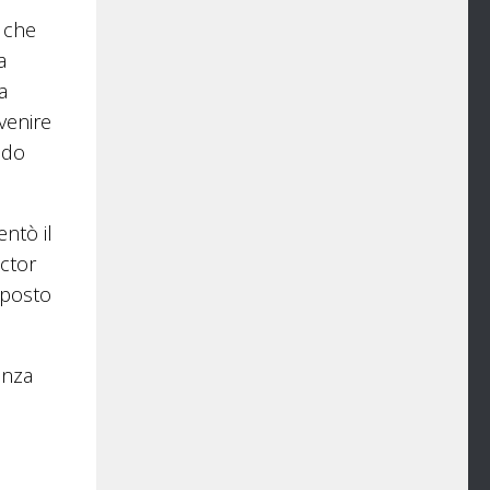
, che
a
a
 venire
ndo
entò il
ctor
mposto
anza