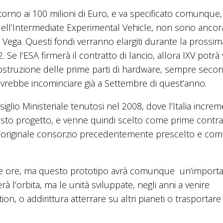
ttorno ai 100 milioni di Euro, e va specificato comunque
dell’Intermediate Experimental Vehicle, non sono ancor
re Vega. Questi fondi verranno elargiti durante la prossim
. Se l’ESA firmerà il contratto di lancio, allora IXV potrà
costruzione delle prime parti di hardware, sempre seco
vrebbe incominciare già a Settembre di quest’anno.
lio Ministeriale tenutosi nel 2008, dove l’Italia increm
to progetto, e venne quindi scelto come prime contra
ell’originale consorzio precedentemente prescelto e co
he ore, ma questo prototipo avrà comunque un’import
rà l’orbita, ma le unità sviluppate, negli anni a venire
n, o addirittura atterrare su altri pianeti o trasportare