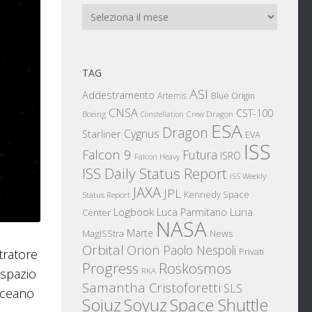
Archivi
TAG
ASI
Addestramento
Artemis
Blue Origin
CNSA
CST-100
Boeing
Crew Dragon
Constellation
ESA
Dragon
Cygnus
Starliner
EVA
ISS
Falcon 9
Futura
ISRO
Falcon Heavy
ISS Daily Status Report
ISS Weekly
JAXA
JPL
Kennedy Space
Status Report
Logbook
Luna
Luca Parmitano
Center
NASA
Marte
News
MagISStra
Orbital
Orion
Paolo Nespoli
Privati
tratore
Progress
Roskosmos
 spazio
RKA
Samantha Cristoforetti
SLS
Oceano
Sojuz
Space Shuttle
Soyuz