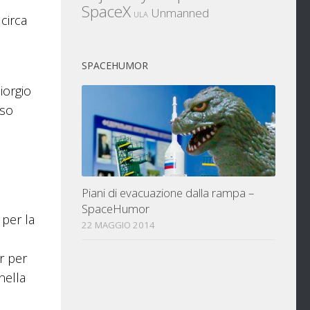
SpaceX
Unmanned
ULA
circa
SPACEHUMOR
iorgio
rso
Piani di evacuazione dalla rampa –
SpaceHumor
 per la
22 MAGGIO 2014
r per
nella