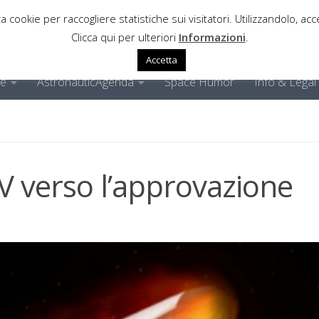
a cookie per raccogliere statistiche sui visitatori. Utilizzandolo, acce
Clicca qui per ulteriori
Informazioni
.
Accetta
ne
AstronauticAgenda
Space Humor
Info & Legal
XV verso l’approvazione