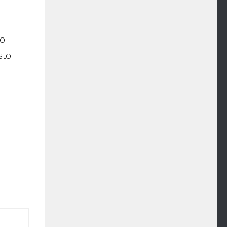
. -
sto