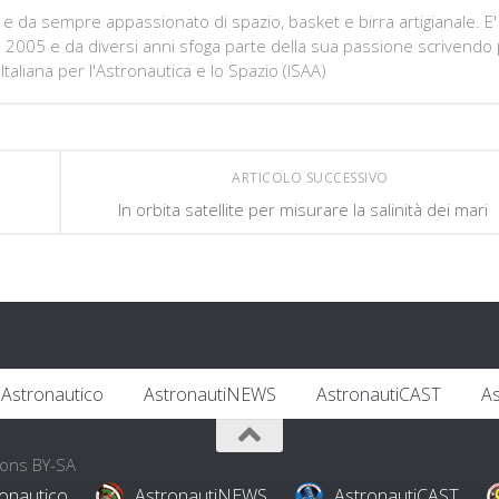
e da sempre appassionato di spazio, basket e birra artigianale. E'
e 2005 e da diversi anni sfoga parte della sua passione scrivendo
Italiana per l'Astronautica e lo Spazio (ISAA)
ARTICOLO SUCCESSIVO
In orbita satellite per misurare la salinità dei mari
Astronautico
AstronautiNEWS
AstronautiCAST
A
mons BY-SA
onautico
AstronautiNEWS
AstronautiCAST