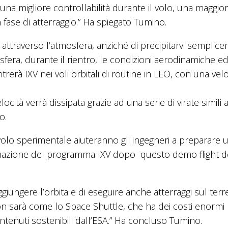
una migliore controllabilità durante il volo, una maggio
 fase di atterraggio.” Ha spiegato Tumino.
 attraverso l’atmosfera, anziché di precipitarvi semplic
fera, durante il rientro, le condizioni aerodinamiche e
erà IXV nei voli orbitali di routine in LEO, con una velo
elocità verrà dissipata grazie ad una serie di virate simili 
o.
 volo sperimentale aiuteranno gli ingegneri a preparare 
inuazione del programma IXV dopo questo demo flight d
ggiungere l’orbita e di eseguire anche atterraggi sul terr
 non sarà come lo Space Shuttle, che ha dei costi enormi
tenuti sostenibili dall’ESA.” Ha concluso Tumino.