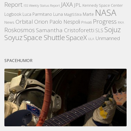
Report
JAXA
JPL
Kennedy Space Center
ISS Weekly Status Report
NASA
Logbook
Luna
Luca Parmitano
Marte
MagISStra
Progress
Orbital
Orion
Paolo Nespoli
News
Privati
RKA
Sojuz
Roskosmos
Samantha Cristoforetti
SLS
Space Shuttle
Soyuz
SpaceX
Unmanned
ULA
SPACEHUMOR