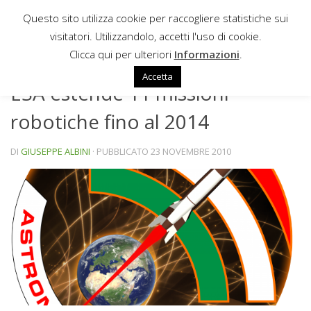
Questo sito utilizza cookie per raccogliere statistiche sui
Sotto il contenuto
visitatori. Utilizzandolo, accetti l'uso di cookie.
NEWS
Clicca qui per ulteriori
Informazioni
.
Accetta
ESA estende 11 missioni
robotiche fino al 2014
DI
GIUSEPPE ALBINI
· PUBBLICATO
23 NOVEMBRE 2010