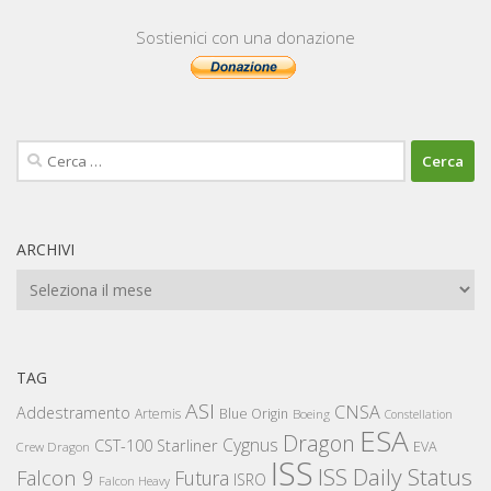
Sostienici con una donazione
Ricerca
per:
ARCHIVI
Archivi
TAG
ASI
CNSA
Addestramento
Artemis
Blue Origin
Boeing
Constellation
ESA
Dragon
Cygnus
CST-100 Starliner
EVA
Crew Dragon
ISS
ISS Daily Status
Falcon 9
Futura
ISRO
Falcon Heavy