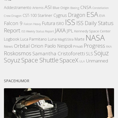
ASI
CNSA
Addestramento
Artemis
Blue Origin
Boeing
Constellation
ESA
Dragon
Cygnus
CST-100 Starliner
EVA
Crew Dragon
ISS
ISS Daily Status
Falcon 9
Futura
ISRO
Falcon Heavy
Report
JAXA
JPL
Kennedy Space Center
ISS Weekly Status Report
NASA
Logbook
Luna
Luca Parmitano
Marte
MagISStra
Progress
Orbital
Orion
Paolo Nespoli
News
Privati
RKA
Sojuz
Roskosmos
Samantha Cristoforetti
SLS
Space Shuttle
Soyuz
SpaceX
Unmanned
ULA
SPACEHUMOR