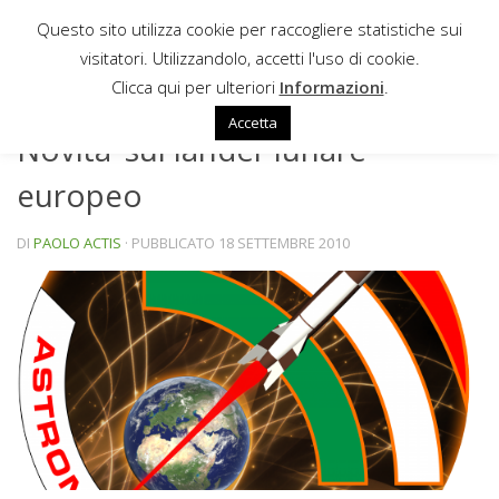
Questo sito utilizza cookie per raccogliere statistiche sui
Sotto il contenuto
visitatori. Utilizzandolo, accetti l'uso di cookie.
NEWS
Clicca qui per ulteriori
Informazioni
.
Accetta
Novita’ sul lander lunare
europeo
DI
PAOLO ACTIS
· PUBBLICATO
18 SETTEMBRE 2010