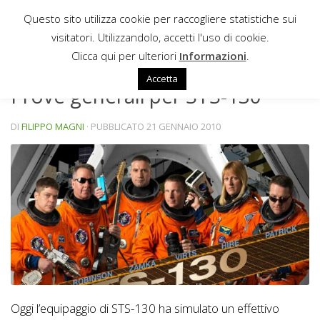
Questo sito utilizza cookie per raccogliere statistiche sui
Sotto il contenuto
visitatori. Utilizzandolo, accetti l'uso di cookie.
NEWS
Clicca qui per ulteriori
Informazioni
.
Accetta
Prove generali per STS-130
DI
FILIPPO MAGNI
· PUBBLICATO
21 GENNAIO 2010
Oggi l’equipaggio di STS-130 ha simulato un effettivo