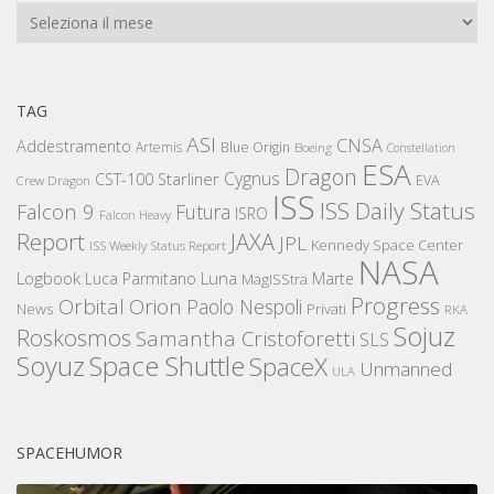
Archivi
TAG
ASI
CNSA
Addestramento
Artemis
Blue Origin
Boeing
Constellation
ESA
Dragon
Cygnus
CST-100 Starliner
EVA
Crew Dragon
ISS
ISS Daily Status
Falcon 9
Futura
ISRO
Falcon Heavy
Report
JAXA
JPL
Kennedy Space Center
ISS Weekly Status Report
NASA
Logbook
Luna
Luca Parmitano
Marte
MagISStra
Progress
Orbital
Orion
Paolo Nespoli
News
Privati
RKA
Sojuz
Roskosmos
Samantha Cristoforetti
SLS
Space Shuttle
Soyuz
SpaceX
Unmanned
ULA
SPACEHUMOR