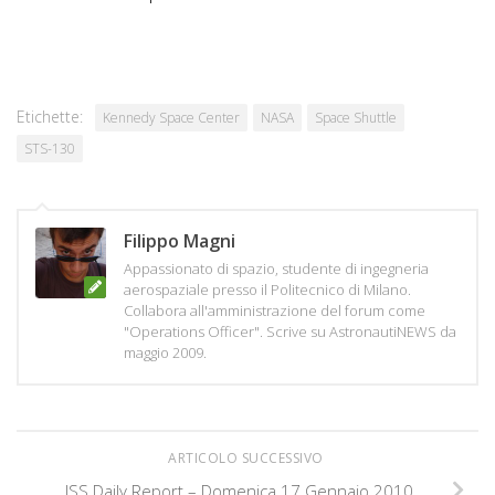
Etichette:
Kennedy Space Center
NASA
Space Shuttle
STS-130
Filippo Magni
Appassionato di spazio, studente di ingegneria
aerospaziale presso il Politecnico di Milano.
Collabora all'amministrazione del forum come
"Operations Officer". Scrive su AstronautiNEWS da
maggio 2009.
ARTICOLO SUCCESSIVO
ISS Daily Report – Domenica 17 Gennaio 2010